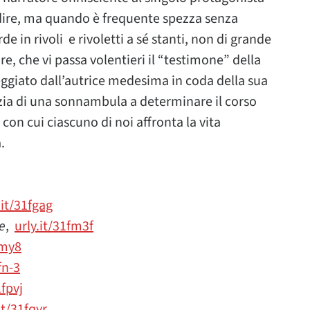
dire, ma quando è frequente spezza senza
rde in rivoli e rivoletti a sé stanti, non di grande
re, che vi passa volentieri il “testimone” della
nteggiato dall’autrice medesima in coda della sua
zia di una sonnambula a determinare il corso
 con cui ciascuno di noi affronta la vita
.
.it/31fgag
e
,
urly.it/31fm3f
fmy8
fn-3
1fpvj
it/31fqyr