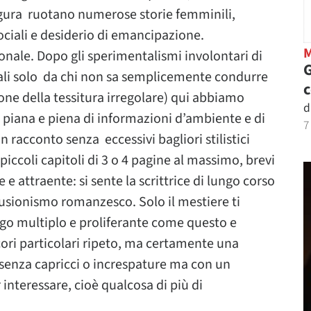
igura ruotano numerose storie femminili,
sociali e desiderio di emancipazione.
ionale. Dopo gli sperimentalismi involontari di
G
tali solo da chi non sa semplicemente condurre
one della tessitura irregolare) qui abbiamo
d
 piana e piena di informazioni d’ambiente e di
7
n racconto senza eccessivi bagliori stilistici
 piccoli capitoli di 3 o 4 pagine al massimo, brevi
e e attraente: si sente la scrittrice di lungo corso
llusionismo romanzesco. Solo il mestiere ti
rigo multiplo e proliferante come questo e
cori particolari ripeto, ma certamente una
 senza capricci o increspature ma con un
 interessare, cioè qualcosa di più di