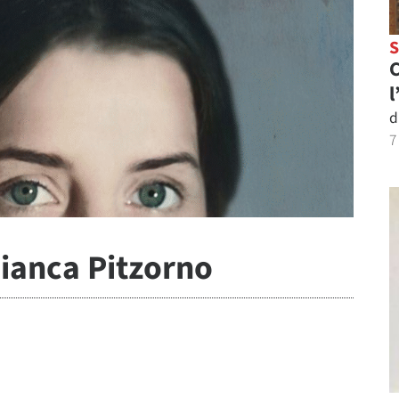
C
l
d
7
ianca Pitzorno