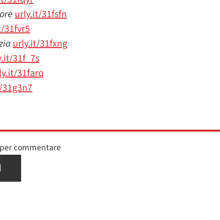
more
urly.it/31fsfn
t/31fvr5
izia
urly.it/31fxng
y.it/31f_7s
ly.it/31farq
t/31g3n7
n per commentare
I