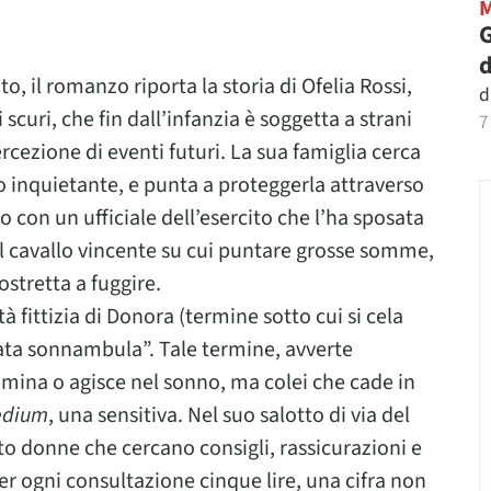
G
d
, il romanzo riporta la storia di Ofelia Rossi,
d
 scuri, che fin dall’infanzia è soggetta a strani
7
ercezione di eventi futuri. La sua famiglia cerca
o inquietante, e punta a proteggerla attraverso
con un ufficiale dell’esercito che l’ha sposata
 il cavallo vincente su cui puntare grosse somme,
ostretta a fuggire.
tà fittizia di Donora (termine sotto cui si cela
mata sonnambula”. Tale termine, avverte
mina o agisce nel sonno, ma colei che cade in
dium
, una sensitiva. Nel suo salotto di via del
to donne che cercano consigli, rassicurazioni e
er ogni consultazione cinque lire, una cifra non