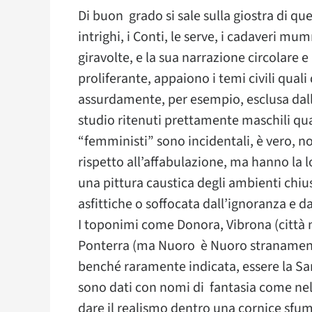
Di buon grado si sale sulla giostra di qu
intrighi, i Conti, le serve, i cadaveri mum
giravolte, e la sua narrazione circolare e
proliferante, appaiono i temi civili qual
assurdamente, per esempio, esclusa dalla
studio ritenuti prettamente maschili qual
“femministi” sono incidentali, è vero, n
rispetto all’affabulazione, ma hanno la
una pittura caustica degli ambienti chiusi
asfittiche o soffocata dall’ignoranza e da
I toponimi come Donora, Vibrona (città no
Ponterra (ma Nuoro è Nuoro stranamente)
benché raramente indicata, essere la Sa
sono dati con nomi di fantasia come nell
dare il realismo dentro una cornice sfuma