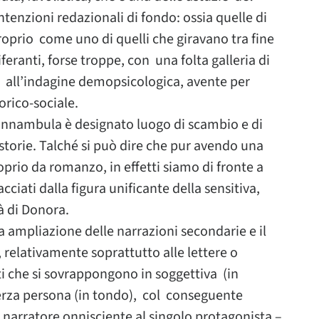
tenzioni redazionali di fondo: ossia quelle di
oprio come uno di quelli che giravano tra fine
feranti, forse troppe, con una folta galleria di
 all’indagine demopsicologica, avente per
orico-sociale.
Sonnambula è designato luogo di scambio e di
bstorie. Talché si può dire che pur avendo una
oprio da romanzo, in effetti siamo di fronte a
cciati dalla figura unificante della sensitiva,
à di Donora.
a ampliazione delle narrazioni secondarie e il
relativamente soprattutto alle lettere o
 che si sovrappongono in soggettiva (in
terza persona (in tondo), col conseguente
l narratore onnisciente al singolo protagonista –