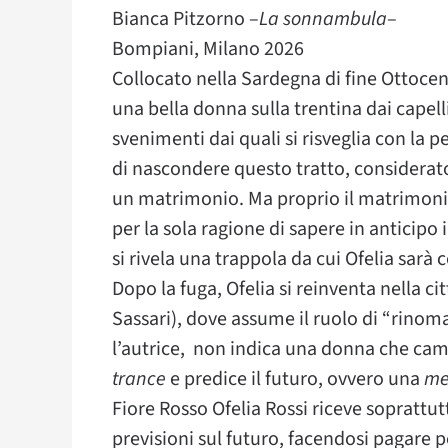
Bianca Pitzorno –
La
sonnambula
–
Bompiani, Milano 2026
Collocato nella Sardegna di fine Ottocento
una bella donna sulla trentina dai capelli
svenimenti dai quali si risveglia con la p
di nascondere questo tratto, considerat
un matrimonio. Ma proprio il matrimonio 
per la sola ragione di sapere in anticipo
si rivela una trappola da cui Ofelia sarà c
Dopo la fuga, Ofelia si reinventa nella cit
Sassari), dove assume il ruolo di “rino
l’autrice, non indica una donna che cam
trance
e predice il futuro, ovvero una
me
Fiore Rosso Ofelia Rossi riceve soprattut
previsioni sul futuro, facendosi pagare p