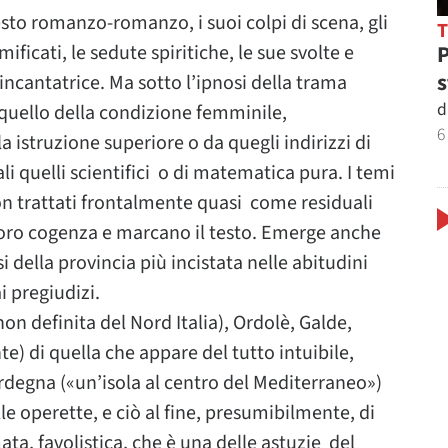
esto romanzo-romanzo, i suoi colpi di scena, gli
P
mificati, le sedute spiritiche, le sue svolte e
s
 incantatrice. Ma sotto l’ipnosi della trama
d
i quello della condizione femminile,
6
 istruzione superiore o da quegli indirizzi di
i quelli scientifici o di matematica pura. I temi
on trattati frontalmente quasi come residuali
 loro cogenza e marcano il testo. Emerge anche
 della provincia più incistata nelle abitudini
i pregiudizi.
n definita del Nord Italia), Ordolè, Galde,
 di quella che appare del tutto intuibile,
rdegna («un’isola al centro del Mediterraneo»)
e operette, e ciò al fine, presumibilmente, di
ta, favolistica, che è una delle astuzie del