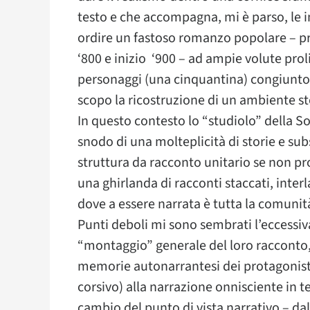
testo e che accompagna, mi è parso, le in
ordire un fastoso romanzo popolare – pr
‘800 e inizio ‘900 – ad ampie volute proli
personaggi (una cinquantina) congiunto
scopo la ricostruzione di un ambiente st
In questo contesto lo “studiolo” della 
snodo di una molteplicità di storie e su
struttura da racconto unitario se non pr
una ghirlanda di racconti staccati, interla
dove a essere narrata è tutta la comunit
Punti deboli mi sono sembrati l’eccessiv
“montaggio” generale del loro racconto, 
memorie autonarrantesi dei protagonisti
corsivo) alla narrazione onnisciente in 
cambio del punto di vista narrativo – da