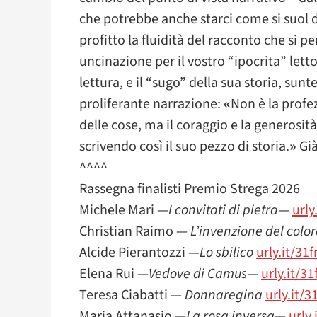
che potrebbe anche starci come si suol 
profitto la fluidità del racconto che si pe
uncinazione per il vostro “ipocrita” letto
lettura, e il “sugo” della sua storia, su
proliferante narrazione:
«
Non è la profe
delle cose, ma il coraggio e la generosità
scrivendo così il suo pezzo di storia.
»
Già
^^^^
Rassegna finalisti Premio Strega 2026
Michele Mari —
I
convitati
di
pietra
—
urly
Christian Raimo —
L’invenzione del color
Alcide Pierantozzi —
Lo sbilico
urly.it/31
Elena Rui —
Vedove di Camus
—
urly.it/31
Teresa Ciabatti —
Donnaregina
urly.it/3
Maria Attanasio —
La rosa inversa
—
urly.