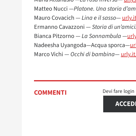
Matteo Nucci —
Platone. Una storia d’a
Mauro Covacich —
Lina e il sasso
—
urly.i
Ermanno Cavazzoni —
Storia di un’amic
Bianca Pitzorno —
La Sonnambula
—
url
Nadeesha Uyangoda—Acqua sporca—
ur
Marco Vichi —
Occhi
di
bambina
—
urly.i
Devi fare logi
COMMENTI
ACCED