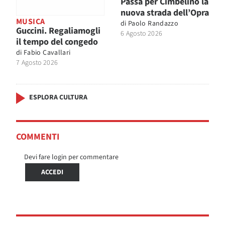
Passa per Cimbelino la
nuova strada dell’Opra
MUSICA
di
Paolo Randazzo
Guccini. Regaliamogli
6 Agosto 2026
il tempo del congedo
di
Fabio Cavallari
7 Agosto 2026
ESPLORA CULTURA
COMMENTI
Devi fare login per commentare
ACCEDI