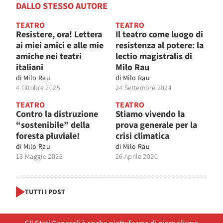
DALLO STESSO AUTORE
TEATRO
TEATRO
Resistere, ora! Lettera
Il teatro come luogo di
ai miei amici e alle mie
resistenza al potere: la
amiche nei teatri
lectio magistralis di
italiani
Milo Rau
di
Milo Rau
di
Milo Rau
4 Ottobre 2025
24 Settembre 2024
TEATRO
TEATRO
Contro la distruzione
Stiamo vivendo la
“sostenibile” della
prova generale per la
foresta pluviale!
crisi climatica
di
Milo Rau
di
Milo Rau
13 Maggio 2023
26 Aprile 2020
TUTTI I POST