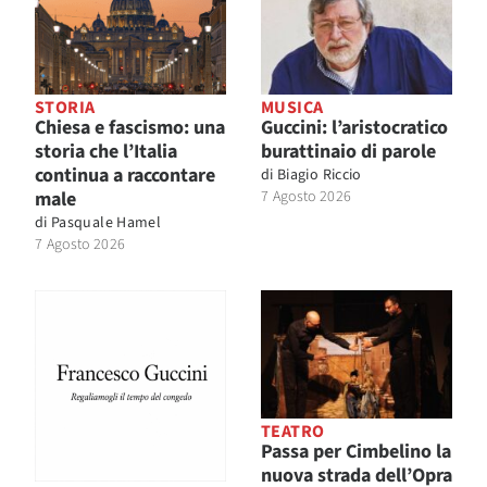
STORIA
MUSICA
Chiesa e fascismo: una
Guccini: l’aristocratico
storia che l’Italia
burattinaio di parole
continua a raccontare
di
Biagio Riccio
male
7 Agosto 2026
di
Pasquale Hamel
7 Agosto 2026
TEATRO
Passa per Cimbelino la
nuova strada dell’Opra