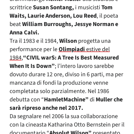
scrittrice
Susan Sontang,
i musicisti
Tom
Waits, Laurie Anderson, Lou Reed
, il poeta
beat
William Burroughs, Jessye Norman e
Anna Calvi.
Tra il 1983
e il 1984
,
Wilson
progetta una
performance per le
Olimpiadi
estive del
1984
,
“CIVIL warS: A Tree Is Best Measured
When It Is Down”
; l’intero lavoro sarebbe
dovuto durare 12 ore, diviso in 6 parti, ma per
mancanza di fondi la produzione venne
completata solo parzialmente. Nel 1986
debutta con “
HamletMachine”
di
Muller che
sarà ripreso anche nel 2017.
Da segnalare nel 2006 la sua collaborazione
con la cineasta Katharina Otto Bernstein per il
documentario “
Absolut Wilson”
presentato