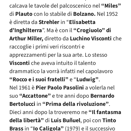
calcava le tavole del palcoscenico nel
“Miles”
di
Plauto
con lo stabile di
Bolzano.
Nel 1952
è diretta da
Strehler
in “
Elisabetta
d’Inghilterra
”. Ma è con il
“Crogiuolo” di
Arthur Miller,
diretto da
Luchino Visconti
che
raccoglie i primi veri riscontri e
apprezzamenti per la sua arte. Lo stesso
Visconti
che aveva intuito il talento
drammatico la vorrà infatti nel capolavoro
“Rocco e i suoi fratelli”
e “
Ludwig”
.
Nel 1961 è
Pier Paolo Pasolini
a volerla nel
suo
“Accattone”
e tre anni dopo
Bernardo
Bertolucci
in
“Prima della rivoluzione”
.
Dieci anni dopo la troveremo ne
“Il fantasma
della libertà”
di
Luis Buñuel
, poi con
Tinto
Brass
in “
Io Caligola”
(1979) e il successivo