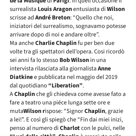
de la Musique
di
Parigi
. In quell’occasione il
surrealista
Louis Aragon
entusiasta di
Wilson
scrisse ad
André Breto
n
: “Quello che noi,
iniziatori del surrealismo, sognavamo potesse
arrivare dopo di noi e andare oltre”.
Ma anche
Charlie Chaplin
fu per ben due
volte tra gli spettatori dell’opera. Cosi ricordò
sei anni fa lo stesso
Bob Wilso
n
in una
intervista rilasciata alla giornalista
Anne
Diatkine
e pubblicata nel maggio del 2019
dal quotidiano
“Liberation”
.
A
Chaplin
che gli chiedeva come avesse fato a
fare a teatro una piéce lunga sette ore e
muta
Wilson r
ispose: “Signor
Chaplin
, grazie
a lei!”. E così gli spiegò che “Fin dai miei inizi,
penso al numero di
Charlot
con le pulci, nelle