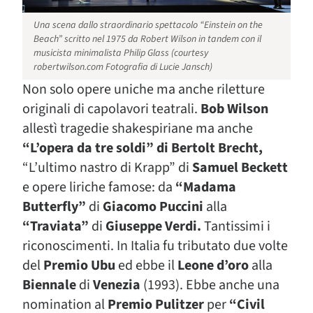
Una scena dallo straordinario spettacolo “Einstein on the
Beach” scritto nel 1975 da Robert Wilson in tandem con il
musicista minimalista Philip Glass (
courtesy
robertwilson.com
Fotografia di Lucie Jansch)
Non solo opere uniche ma anche riletture
originali di capolavori teatrali.
Bob Wilson
allestì tragedie shakespiriane ma anche
“L’opera da tre soldi” di Bertolt Brecht,
“L’ultimo nastro di Krapp” di
Samuel Beckett
e opere liriche famose: da
“Madama
Butterfly”
di
Giacomo Puccini
alla
“Traviata”
di
Giuseppe Verdi.
Tantissimi i
riconoscimenti. In Italia fu tributato due volte
del
Premio Ubu
ed ebbe il
Leone d’oro
alla
Biennale
di
Venezia
(1993). Ebbe anche una
nomination al
Premio Pulitzer
per
“Civil