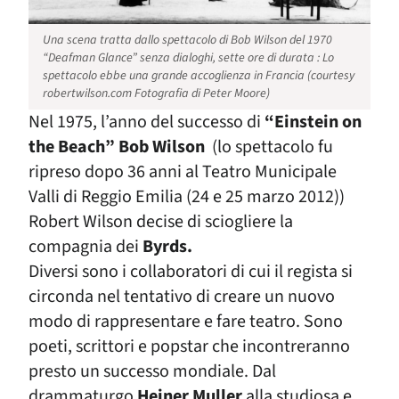
Una scena tratta dallo spettacolo di Bob Wilson del 1970
“Deafman Glance” senza dialoghi, sette ore di durata : Lo
spettacolo ebbe una grande accoglienza in Francia (
courtesy
robertwilson.com
Fotografia di Peter Moore)
Nel 1975, l’anno del successo di
“Einstein on
the Beach” Bob Wilson
(lo spettacolo fu
ripreso dopo 36 anni al Teatro Municipale
Valli di Reggio Emilia (24 e 25 marzo 2012))
Robert Wilson decise di sciogliere la
compagnia dei
Byrds.
Diversi sono i collaboratori di cui il regista si
circonda nel tentativo di creare un nuovo
modo di rappresentare e fare teatro. Sono
poeti, scrittori e popstar che incontreranno
presto un successo mondiale. Dal
drammaturgo
Heiner Muller
alla studiosa e