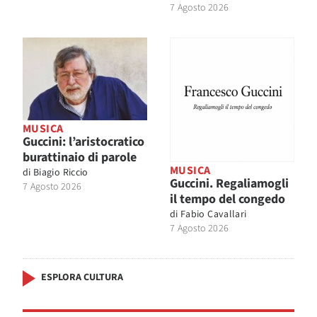
7 Agosto 2026
MUSICA
Guccini: l’aristocratico
burattinaio di parole
MUSICA
di
Biagio Riccio
Guccini. Regaliamogli
7 Agosto 2026
il tempo del congedo
di
Fabio Cavallari
7 Agosto 2026
ESPLORA CULTURA