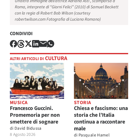
Un’altra immagine dell’attrice Adriana Asti , scomparsa a
Roma, interprete di “Giorni Felici” (2010) di Samuel Beckett
con la regia di Robert Bob Wilson (
courtesy
robertwilson.com
Fotografia di Luciano Romano)
CONDIVIDI
CULTURA
ALTRI ARTICOLI DI
MUSICA
STORIA
Francesco Guccini.
Chiesa e fascismo: una
Promemoria per non
storia che l’Italia
smettere di sognare
continua a raccontare
male
di
David Bidussa
8 Agosto 2026
di
Pasquale Hamel