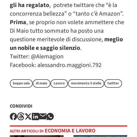
gli ha regalato
, potrete twittare che “è la
concorrenza bellezza” o “tanto c’è Amazon”.
Prima
, se proprio non volete ammettere che
Di Maio tutto sommato ha posto una
questione meritevole di discussione,
meglio
un nobile e saggio silenzio
.
Twitter: @Alemagion
Facebook: alessandro.maggioni.792
beppe sala
di maio
Lavoro
movimento 5 stelle
twitter
CONDIVIDI
ECONOMIA E LAVORO
ALTRI ARTICOLI DI