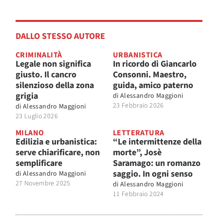
DALLO STESSO AUTORE
CRIMINALITÀ
URBANISTICA
Legale non significa
In ricordo di Giancarlo
giusto. Il cancro
Consonni. Maestro,
silenzioso della zona
guida, amico paterno
grigia
di
Alessandro Maggioni
23 Febbraio 2026
di
Alessandro Maggioni
23 Luglio 2026
MILANO
LETTERATURA
Edilizia e urbanistica:
“Le intermittenze della
serve chiarificare, non
morte”, Josè
semplificare
Saramago: un romanzo
saggio. In ogni senso
di
Alessandro Maggioni
27 Novembre 2025
di
Alessandro Maggioni
11 Febbraio 2024