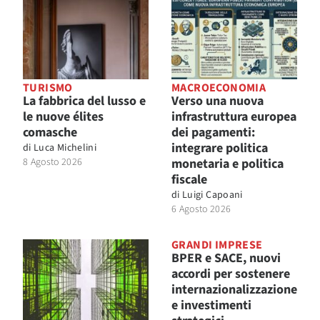
TURISMO
MACROECONOMIA
La fabbrica del lusso e
Verso una nuova
le nuove élites
infrastruttura europea
comasche
dei pagamenti:
integrare politica
di
Luca Michelini
8 Agosto 2026
monetaria e politica
fiscale
di
Luigi Capoani
6 Agosto 2026
GRANDI IMPRESE
BPER e SACE, nuovi
accordi per sostenere
internazionalizzazione
e investimenti