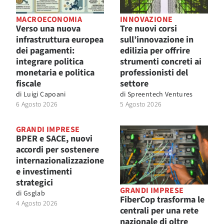
MACROECONOMIA
INNOVAZIONE
Verso una nuova
Tre nuovi corsi
infrastruttura europea
sull’innovazione in
dei pagamenti:
edilizia per offrire
integrare politica
strumenti concreti ai
monetaria e politica
professionisti del
fiscale
settore
di
Luigi Capoani
di
Spreentech Ventures
6 Agosto 2026
5 Agosto 2026
GRANDI IMPRESE
BPER e SACE, nuovi
accordi per sostenere
internazionalizzazione
e investimenti
strategici
GRANDI IMPRESE
di
Gsglab
FiberCop trasforma le
4 Agosto 2026
centrali per una rete
nazionale di oltre