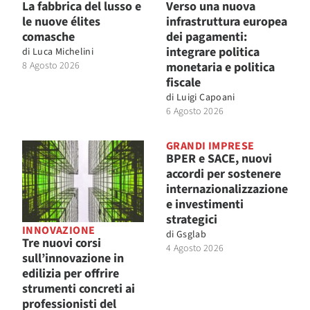
La fabbrica del lusso e
Verso una nuova
le nuove élites
infrastruttura europea
comasche
dei pagamenti:
integrare politica
di
Luca Michelini
8 Agosto 2026
monetaria e politica
fiscale
di
Luigi Capoani
6 Agosto 2026
GRANDI IMPRESE
BPER e SACE, nuovi
accordi per sostenere
internazionalizzazione
e investimenti
strategici
INNOVAZIONE
di
Gsglab
Tre nuovi corsi
4 Agosto 2026
sull’innovazione in
edilizia per offrire
strumenti concreti ai
professionisti del