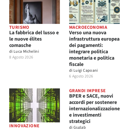
TURISMO
MACROECONOMIA
La fabbrica del lusso e
Verso una nuova
le nuove élites
infrastruttura europea
comasche
dei pagamenti:
integrare politica
di
Luca Michelini
8 Agosto 2026
monetaria e politica
fiscale
di
Luigi Capoani
6 Agosto 2026
GRANDI IMPRESE
BPER e SACE, nuovi
accordi per sostenere
internazionalizzazione
e investimenti
strategici
INNOVAZIONE
di
Gsglab