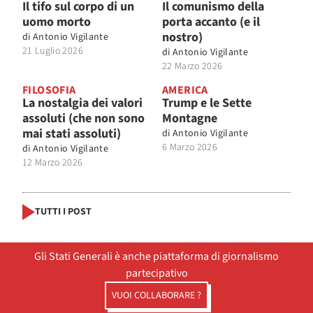
Il tifo sul corpo di un
Il comunismo della
uomo morto
porta accanto (e il
nostro)
di
Antonio Vigilante
21 Luglio 2026
di
Antonio Vigilante
22 Marzo 2026
FILOSOFIA
AMERICA
La nostalgia dei valori
Trump e le Sette
assoluti (che non sono
Montagne
mai stati assoluti)
di
Antonio Vigilante
6 Marzo 2026
di
Antonio Vigilante
12 Marzo 2026
TUTTI I POST
Gli Stati Generali è anche piattaforma di giornalismo
partecipativo
VUOI COLLABORARE ?