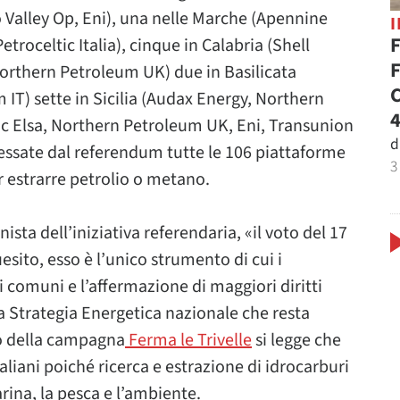
 Valley Op, Eni), una nelle Marche (Apennine
F
etroceltic Italia), cinque in Calabria (Shell
F
i, Northern Petroleum UK) due in Basilicata
C
IT) sette in Sicilia (Audax Energy, Northern
4
c Elsa, Northern Petroleum UK, Eni, Transunion
d
ressate dal referendum tutte le 106 piattaforme
3
r estrarre petrolio o metano.
sta dell’iniziativa referendaria, «il voto del 17
quesito, esso è l’unico strumento di cui i
 comuni e l’affermazione di maggiori diritti
la Strategia Energetica nazionale che resta
ito della campagna
Ferma le Trivelle
si legge che
 italiani poiché ricerca e estrazione di idrocarburi
ina, la pesca e l’ambiente.