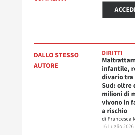
ACCED
DIRITTI
DALLO STESSO
Maltratta
AUTORE
infantile, r
divario tra
Sud: oltre
milioni di 
vivono in f
a rischio
di
Francesca 
16 Luglio 2026