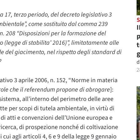
a 17, terzo periodo, del decreto legislativo 3
S
ambientale”, come sostituito dal comma 239
I
 n. 208 “Disposizioni per la formazione del
p
 (legge di stabilita’ 2016)”, limitatamente alle
t
ile del giacimento, nel rispetto degli standard di
g
?
d
2
ativo 3 aprile 2006, n. 152, “Norme in materia
arole che il referendum propone di abrogare
]:
osistema, all’interno del perimetro delle aree
tte per scopi di tutela ambientale, in virtù di
e di atti e convenzioni dell’Unione europea e
i ricerca, di prospezione nonché di coltivazione
 cui agli articoli 4, 6 e 9 della legge 9 gennaio