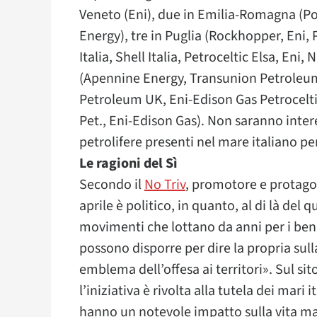
Veneto (Eni), due in Emilia-Romagna (Po
Energy), tre in Puglia (Rockhopper, Eni, P
Italia, Shell Italia, Petroceltic Elsa, En
(Apennine Energy, Transunion Petroleum 
Petroleum UK, Eni-Edison Gas Petrocelti
Pet., Eni-Edison Gas). Non saranno inte
petrolifere presenti nel mare italiano pe
Le ragioni del Sì
Secondo il
No Triv
, promotore e protagoni
aprile è politico, in quanto, al di là del 
movimenti che lottano da anni per i beni
possono disporre per dire la propria sul
emblema dell’offesa ai territori». Sul s
l’iniziativa è rivolta alla tutela dei mari
hanno un notevole impatto sulla vita mar