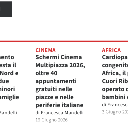
I
CINEMA
AFRICA
mento
Schermi Cinema
Cardiopa
esta il
Multipiazza 2026,
congenit
 Nord e
oltre 40
Africa, i
 due
appuntamenti
Cuori Rib
minori
gratuiti nelle
operato 
amiglie
piazze e nelle
bambini 
periferie italiane
di
Francesc
3 Giugno 20
Mandelli
di
Francesca Mandelli
16 Giugno 2026