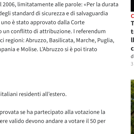
el 2006, limitatamente alle parole: «Per la durata
 degli standard di sicurezza e di salvaguardia
o uno è stato approvato dalla Corte
T
t
o un conflitto di attribuzione. I referendum
l
i regioni: Abruzzo, Basilicata, Marche, Puglia,
c
ania e Molise. L’Abruzzo si è poi tirato
d
3
italiani residenti all’estero.
rovata se ha partecipato alla votazione la
sere valido devono andare a votare il 50 per