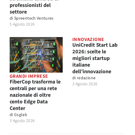
professionisti del
settore
di
Spreentech Ventures
5 Agosto 2026
INNOVAZIONE
UniCredit Start Lab
2026: scelte le
migliori startup
italiane
dell’innovazione
GRANDI IMPRESE
di
redazione
FiberCop trasforma le
3 Agosto 2026
centrali per una rete
nazionale di oltre
cento Edge Data
Center
di
Gsglab
3 Agosto 2026