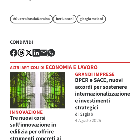
#GuerraRussiaUcraina
berlusconi
giorgia meloni
CONDIVIDI
ECONOMIA E LAVORO
ALTRI ARTICOLI DI
GRANDI IMPRESE
BPER e SACE, nuovi
accordi per sostenere
internazionalizzazione
e investimenti
strategici
INNOVAZIONE
di
Gsglab
Tre nuovi corsi
4 Agosto 2026
sull’innovazione in
edilizia per offrire
strumenti concreti ai