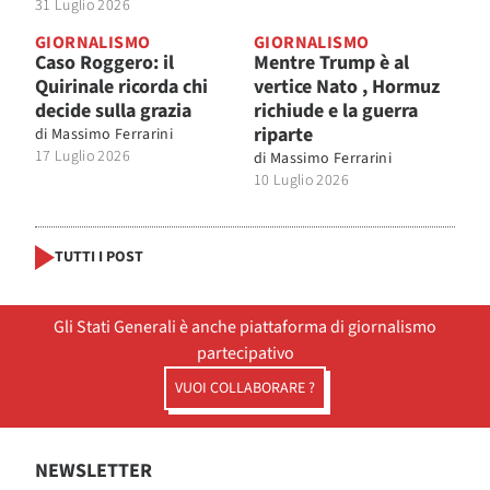
31 Luglio 2026
GIORNALISMO
GIORNALISMO
Caso Roggero: il
Mentre Trump è al
Quirinale ricorda chi
vertice Nato , Hormuz
decide sulla grazia
richiude e la guerra
riparte
di
Massimo Ferrarini
17 Luglio 2026
di
Massimo Ferrarini
10 Luglio 2026
TUTTI I POST
Gli Stati Generali è anche piattaforma di giornalismo
partecipativo
VUOI COLLABORARE ?
NEWSLETTER