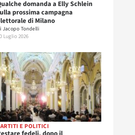
ualche domanda a Elly Schlein
sulla prossima campagna
lettorale di Milano
i
Jacopo Tondelli
0 Luglio 2026
ARTITI E POLITICI
estare fedeli, dopo il