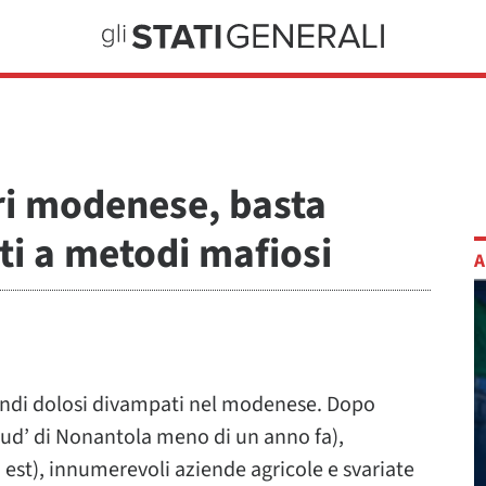
ri modenese, basta
ti a metodi mafiosi
A
ncendi dolosi divampati nel modenese. Dopo
 sud’ di Nonantola meno di un anno fa),
ia est), innumerevoli aziende agricole e svariate