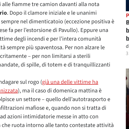
i alle fiamme tre camion davanti alla nota
rio
. Dopo il clamore iniziale e le unanimi
P
 sempre nel dimenticatoio (eccezione positiva è
B
b
se fa per l’estorsione di Pavullo). Eppure una
b
ttime degli incendi e per l’intera comunità
d
tà sempre più spaventosa. Per non alzare le
3
critamente – per non limitarsi a sterili
date, di spille, di totem e di tranquillizzanti
ndagare sul rogo (
già una delle vittime ha
anizzata
), ma il caso di domenica mattina è
isce un settore – quello dell’autotrasporto e
filtrazioni mafiose e, quando non si tratta di
 ad azioni intimidatorie messe in atto con
che ruota intorno alle tanto contestate attività