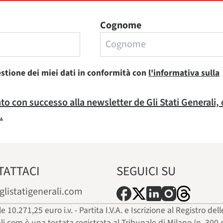
Cognome
estione dei miei dati in conformità con
l'informativa sulla
rato con successo alla newsletter de Gli Stati Generali,
.
TATTACI
SEGUICI SU
glistatigenerali.com
ale 10.271,25 euro i.v. - Partita I.V.A. e Iscrizione al Registro
ali.com è una testata registrata al Tribunale di Milano (n. 300 