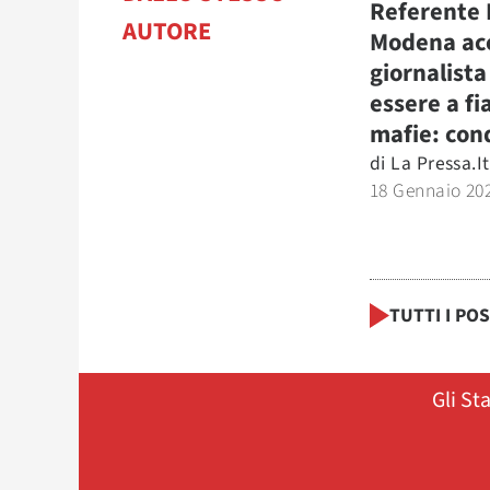
Referente 
AUTORE
Modena ac
giornalista
essere a fi
mafie: co
di
La Pressa.it
18 Gennaio 20
TUTTI I PO
Gli St