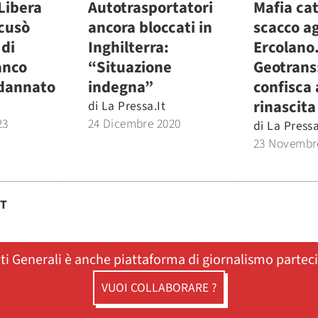
Libera
Autotrasportatori
Mafia ca
cusò
ancora bloccati in
scacco ag
 di
Inghilterra:
Ercolano
anco
“Situazione
Geotrans:
ndannato
indegna”
confisca 
rinascita
di
La Pressa.it
23
24 Dicembre 2020
di
La Pressa
23 Novembr
ST
ati Generali è anche piattaforma di giornalismo partec
VUOI COLLABORARE ?