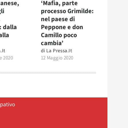
tanese,
‘Mafia, parte
li
processo Grimilde:
.
nel paese di
 dalla
Peppone e don
alla
Camillo poco
cambia’
.it
di
La Pressa.it
e 2020
12 Maggio 2020
ipativo