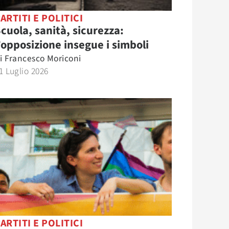
ARTITI E POLITICI
cuola, sanità, sicurezza:
’opposizione insegue i simboli
i
Francesco Moriconi
1 Luglio 2026
ARTITI E POLITICI