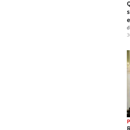
Q
e
d
3
P
R