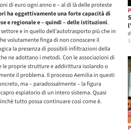
ioni di euro ogni anno e – al di là delle proteste
P
ori ha oggettivamente una forte capacità di
S
 e regionale e – quindi – delle istituzioni
.
l
 settore e in quello dell’autotrasporto più che in
d
che volutamente finga di non conoscere il
3
ca la presenza di possibili infiltrazioni della
che ne adottano i metodi. Con le associazioni di
 le proprie strutture e addirittura isolando o
ente il problema. Il processo Aemilia in questi
oncreto, ma – paradossalmente – la figura
 capro espiatorio di un intero sistema. Quasi
finchè tutto possa continuare così come è.
P