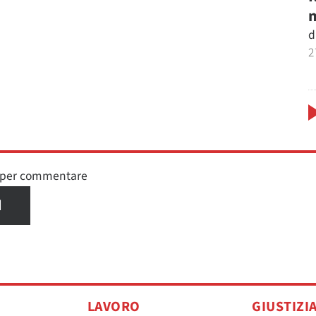
m
d
2
n per commentare
I
LAVORO
GIUSTIZI