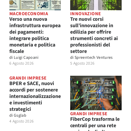
MACROECONOMIA
INNOVAZIONE
Verso una nuova
Tre nuovi corsi
infrastruttura europea
sull’innovazione in
dei pagamenti:
edilizia per offrire
integrare politica
strumenti concreti ai
monetaria e politica
professionisti del
fiscale
settore
di
Luigi Capoani
di
Spreentech Ventures
6 Agosto 2026
5 Agosto 2026
GRANDI IMPRESE
BPER e SACE, nuovi
accordi per sostenere
internazionalizzazione
e investimenti
strategici
GRANDI IMPRESE
di
Gsglab
FiberCop trasforma le
4 Agosto 2026
centrali per una rete