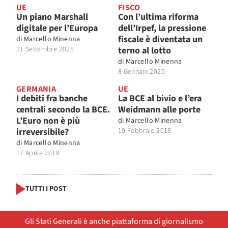
UE
FISCO
Un piano Marshall
Con l’ultima riforma
digitale per l’Europa
dell’Irpef, la pressione
fiscale è diventata un
di
Marcello Minenna
21 Settembre 2025
terno al lotto
di
Marcello Minenna
8 Gennaio 2025
GERMANIA
UE
I debiti fra banche
La BCE al bivio e l’era
centrali secondo la BCE.
Weidmann alle porte
L’Euro non è più
di
Marcello Minenna
irreversibile?
19 Febbraio 2018
di
Marcello Minenna
17 Aprile 2018
TUTTI I POST
Gli Stati Generali è anche piattaforma di giornalismo