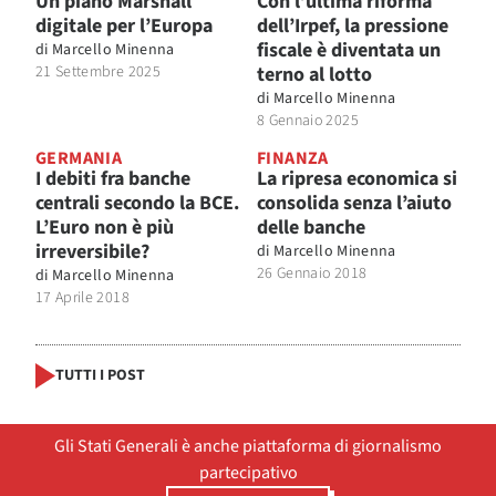
Un piano Marshall
Con l’ultima riforma
digitale per l’Europa
dell’Irpef, la pressione
fiscale è diventata un
di
Marcello Minenna
21 Settembre 2025
terno al lotto
di
Marcello Minenna
8 Gennaio 2025
GERMANIA
FINANZA
I debiti fra banche
La ripresa economica si
centrali secondo la BCE.
consolida senza l’aiuto
L’Euro non è più
delle banche
irreversibile?
di
Marcello Minenna
26 Gennaio 2018
di
Marcello Minenna
17 Aprile 2018
TUTTI I POST
Gli Stati Generali è anche piattaforma di giornalismo
partecipativo