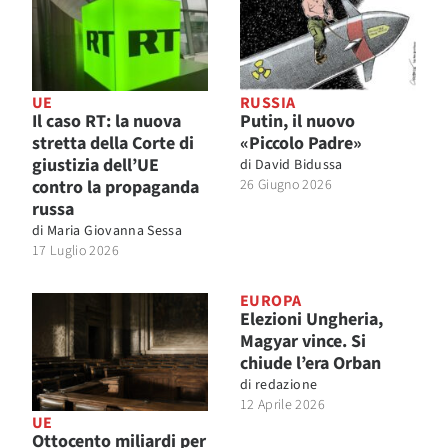
UE
RUSSIA
Il caso RT: la nuova
Putin, il nuovo
stretta della Corte di
«Piccolo Padre»
giustizia dell’UE
di
David Bidussa
contro la propaganda
26 Giugno 2026
russa
di
Maria Giovanna Sessa
17 Luglio 2026
EUROPA
Elezioni Ungheria,
Magyar vince. Si
chiude l’era Orban
di
redazione
12 Aprile 2026
UE
Ottocento miliardi per