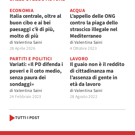
ECONOMIA
ACQUA
Italia centrale, oltre al
L’appello delle ONG
buon cibo e ai bei
contro la piaga dello
paesaggi c’è di più,
strascico illegale nel
molto di più
Mediterraneo
di
Valentina Saini
di
Valentina Saini
28 Aprile 2026
4 Ottobre 2023
PARTITI E POLITICI
LAVORO
Variati: «Il PD difenda i
Il guaio non è il reddito
poveri e il ceto medio,
di cittadinanza ma
senza paura dei
l’assenza di gente in
sondaggi»
età da lavoro
di
Valentina Saini
di
Valentina Saini
24 Febbraio 2023
28 Agosto 2022
TUTTI I POST