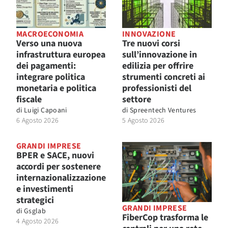
MACROECONOMIA
INNOVAZIONE
Verso una nuova
Tre nuovi corsi
infrastruttura europea
sull’innovazione in
dei pagamenti:
edilizia per offrire
integrare politica
strumenti concreti ai
monetaria e politica
professionisti del
fiscale
settore
di
Luigi Capoani
di
Spreentech Ventures
6 Agosto 2026
5 Agosto 2026
GRANDI IMPRESE
BPER e SACE, nuovi
accordi per sostenere
internazionalizzazione
e investimenti
strategici
GRANDI IMPRESE
di
Gsglab
FiberCop trasforma le
4 Agosto 2026