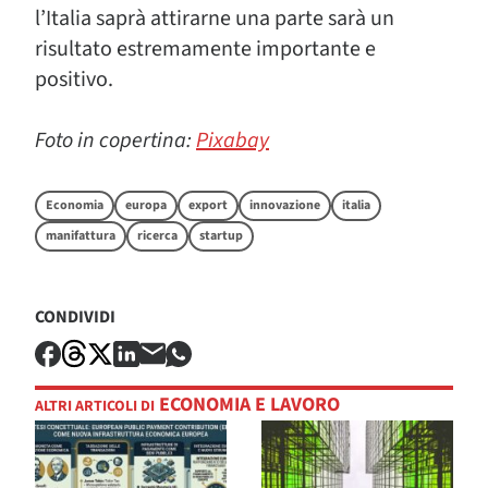
l’Italia saprà attirarne una parte sarà un
risultato estremamente importante e
positivo.
Foto in copertina:
Pixabay
Economia
europa
export
innovazione
italia
manifattura
ricerca
startup
CONDIVIDI
ECONOMIA E LAVORO
ALTRI ARTICOLI DI