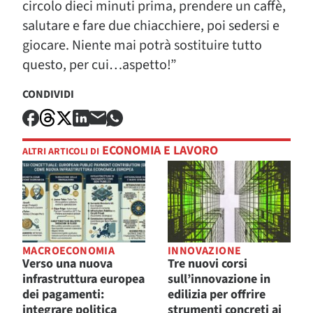
circolo dieci minuti prima, prendere un caffè,
salutare e fare due chiacchiere, poi sedersi e
giocare. Niente mai potrà sostituire tutto
questo, per cui…aspetto!”
CONDIVIDI
ECONOMIA E LAVORO
ALTRI ARTICOLI DI
MACROECONOMIA
INNOVAZIONE
Verso una nuova
Tre nuovi corsi
infrastruttura europea
sull’innovazione in
dei pagamenti:
edilizia per offrire
integrare politica
strumenti concreti ai