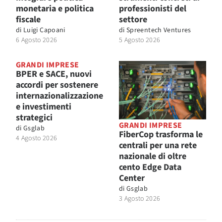
monetaria e politica
professionisti del
fiscale
settore
di
Luigi Capoani
di
Spreentech Ventures
6 Agosto 2026
5 Agosto 2026
GRANDI IMPRESE
BPER e SACE, nuovi
accordi per sostenere
internazionalizzazione
e investimenti
strategici
GRANDI IMPRESE
di
Gsglab
FiberCop trasforma le
4 Agosto 2026
centrali per una rete
nazionale di oltre
cento Edge Data
Center
di
Gsglab
3 Agosto 2026