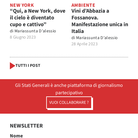
NEW YORK
AMBIENTE
“Qui, a New York, dove
Vini d’Abbazia a
il cielo è diventato
Fossanova.
cupo e cattivo”
Manifestazione unica in
Italia
di
Mariassunta D'alessio
8 Giugno 2023
di
Mariassunta D'alessio
28 Aprile 2023
TUTTI I POST
Gli Stati Generali è anche piattaforma di giornalismo
partecipativo
VUOI COLLABORARE ?
NEWSLETTER
Nome