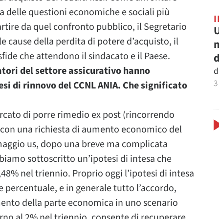
 delle questioni economiche e sociali più
artire da quel confronto pubblico, il Segretario
U
le cause della perdita di potere d’acquisto, il
m
sfide che attendono il sindacato e il Paese.
d
atori del settore assicurativo hanno
d
3
esi di rinnovo del CCNL ANIA. Che significato
rcato di porre rimedio ex post (rincorrendo
) con una richiesta di aumento economico del
3 maggio us, dopo una breve ma complicata
bbiamo sottoscritto un’ipotesi di intesa che
% nel triennio. Proprio oggi l’ipotesi di intesa
e percentuale, e in generale tutto l’accordo,
ento della parte economica in uno scenario
rno al 2% nel triennio, consente di recuperare