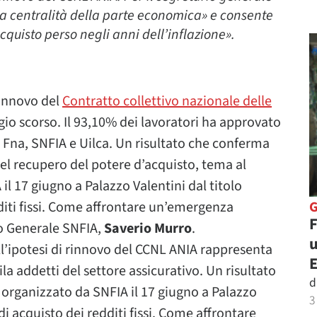
la centralità della parte economica» e consente
quisto perso negli anni dell’inflazione».
rinnovo del
Contratto collettivo nazionale delle
gio scorso. Il 93,10% dei lavoratori ha approvato
il, Fna, SNFIA e Uilca. Un risultato che conferma
 del recupero del potere d’acquisto, tema al
 17 giugno a Palazzo Valentini dal titolo
diti fissi. Come affrontare un’emergenza
F
io Generale SNFIA,
Saverio Murro
.
u
ll’ipotesi di rinnovo del CCNL ANIA rappresenta
a addetti del settore assicurativo. Un risultato
d
 organizzato da SNFIA il 17 giugno a Palazzo
3
i acquisto dei redditi fissi. Come affrontare