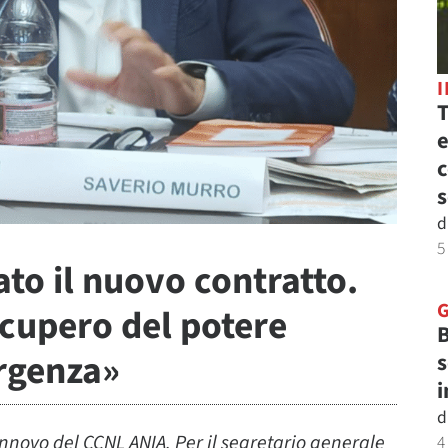
T
e
c
s
d
5
ato il nuovo contratto.
ecupero del potere
B
rgenza»
s
i
d
rinnovo del CCNL ANIA. Per il segretario generale
4