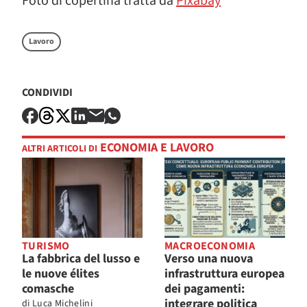
Foto di copertina tratta da
Pixabay
Lavoro
CONDIVIDI
ECONOMIA E LAVORO
ALTRI ARTICOLI DI
TURISMO
MACROECONOMIA
La fabbrica del lusso e
Verso una nuova
le nuove élites
infrastruttura europea
comasche
dei pagamenti:
integrare politica
di
Luca Michelini