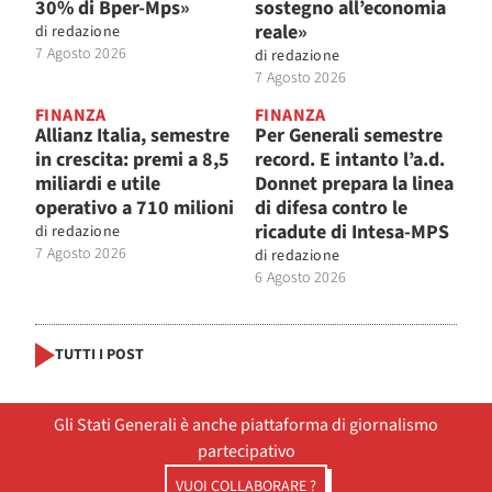
30% di Bper-Mps»
sostegno all’economia
reale»
di
redazione
7 Agosto 2026
di
redazione
7 Agosto 2026
FINANZA
FINANZA
Allianz Italia, semestre
Per Generali semestre
in crescita: premi a 8,5
record. E intanto l’a.d.
miliardi e utile
Donnet prepara la linea
operativo a 710 milioni
di difesa contro le
ricadute di Intesa-MPS
di
redazione
7 Agosto 2026
di
redazione
6 Agosto 2026
TUTTI I POST
Gli Stati Generali è anche piattaforma di giornalismo
partecipativo
VUOI COLLABORARE ?