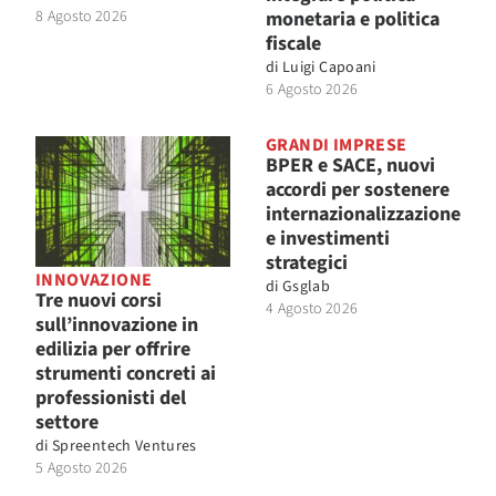
8 Agosto 2026
monetaria e politica
fiscale
di
Luigi Capoani
6 Agosto 2026
GRANDI IMPRESE
BPER e SACE, nuovi
accordi per sostenere
internazionalizzazione
e investimenti
strategici
INNOVAZIONE
di
Gsglab
Tre nuovi corsi
4 Agosto 2026
sull’innovazione in
edilizia per offrire
strumenti concreti ai
professionisti del
settore
di
Spreentech Ventures
5 Agosto 2026