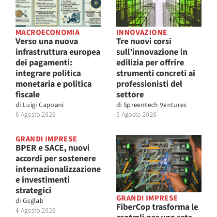
MACROECONOMIA
INNOVAZIONE
Verso una nuova
Tre nuovi corsi
infrastruttura europea
sull’innovazione in
dei pagamenti:
edilizia per offrire
integrare politica
strumenti concreti ai
monetaria e politica
professionisti del
fiscale
settore
di
Luigi Capoani
di
Spreentech Ventures
6 Agosto 2026
5 Agosto 2026
GRANDI IMPRESE
BPER e SACE, nuovi
accordi per sostenere
internazionalizzazione
e investimenti
strategici
GRANDI IMPRESE
di
Gsglab
FiberCop trasforma le
4 Agosto 2026