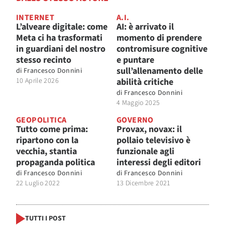
INTERNET
A.I.
L’alveare digitale: come
AI: è arrivato il
Meta ci ha trasformati
momento di prendere
in guardiani del nostro
contromisure cognitive
stesso recinto
e puntare
sull’allenamento delle
di
Francesco Donnini
10 Aprile 2026
abilità critiche
di
Francesco Donnini
4 Maggio 2025
GEOPOLITICA
GOVERNO
Tutto come prima:
Provax, novax: il
ripartono con la
pollaio televisivo è
vecchia, stantia
funzionale agli
propaganda politica
interessi degli editori
di
Francesco Donnini
di
Francesco Donnini
22 Luglio 2022
13 Dicembre 2021
TUTTI I POST