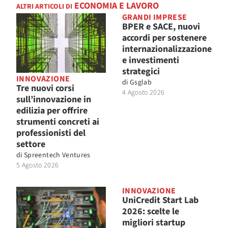
ECONOMIA E LAVORO
ALTRI ARTICOLI DI
GRANDI IMPRESE
BPER e SACE, nuovi
accordi per sostenere
internazionalizzazione
e investimenti
strategici
INNOVAZIONE
di
Gsglab
Tre nuovi corsi
4 Agosto 2026
sull’innovazione in
edilizia per offrire
strumenti concreti ai
professionisti del
settore
di
Spreentech Ventures
5 Agosto 2026
INNOVAZIONE
UniCredit Start Lab
2026: scelte le
migliori startup