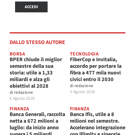
ACCEDI
DALLO STESSO AUTORE
BORSA
TECNOLOGIA
BPER chiude il miglior
FiberCop e Invitalia,
semestre della sua
accordo per portare la
storia: utile a 1,33
fibra a 477 mila nuovi
miliardi e alza gli
civici entro il 2030
obiettivi al 2028
di
redazione
5 Agosto 2026
di
redazione
6 Agosto 2026
FINANZA
FINANZA
Banca Generali, raccolta
Banca Ifis, utile a 8
netta a 672 milioni a
milioni nel semestre.
luglio: da inizio anno
Accelerano integrazione
supera i 5 miliardi
con Illimity e sinergie