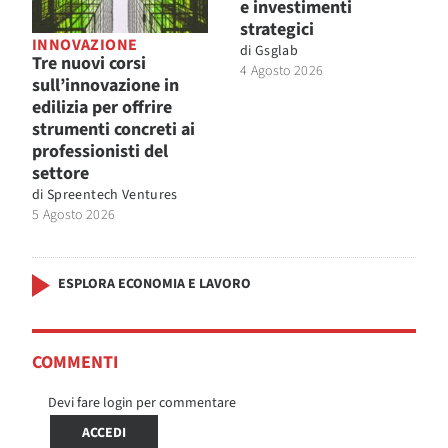
e investimenti
strategici
INNOVAZIONE
di
Gsglab
Tre nuovi corsi
4 Agosto 2026
sull’innovazione in
edilizia per offrire
strumenti concreti ai
professionisti del
settore
di
Spreentech Ventures
5 Agosto 2026
ESPLORA ECONOMIA E LAVORO
COMMENTI
Devi fare login per commentare
ACCEDI