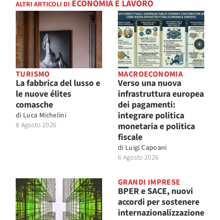
ECONOMIA E LAVORO
ALTRI ARTICOLI DI
TURISMO
MACROECONOMIA
La fabbrica del lusso e
Verso una nuova
le nuove élites
infrastruttura europea
comasche
dei pagamenti:
integrare politica
di
Luca Michelini
8 Agosto 2026
monetaria e politica
fiscale
di
Luigi Capoani
6 Agosto 2026
GRANDI IMPRESE
BPER e SACE, nuovi
accordi per sostenere
internazionalizzazione