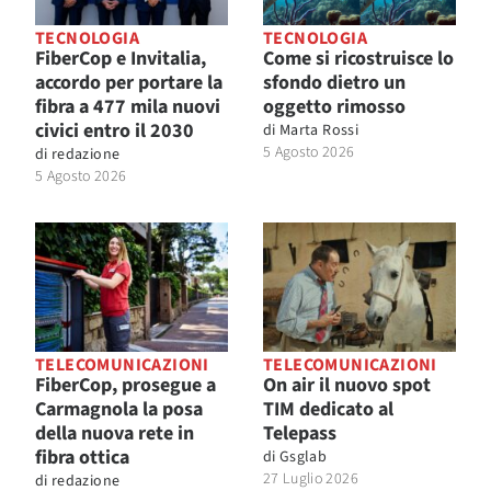
TECNOLOGIA
TECNOLOGIA
FiberCop e Invitalia,
Come si ricostruisce lo
accordo per portare la
sfondo dietro un
fibra a 477 mila nuovi
oggetto rimosso
civici entro il 2030
di
Marta Rossi
5 Agosto 2026
di
redazione
5 Agosto 2026
TELECOMUNICAZIONI
TELECOMUNICAZIONI
FiberCop, prosegue a
On air il nuovo spot
Carmagnola la posa
TIM dedicato al
della nuova rete in
Telepass
fibra ottica
di
Gsglab
27 Luglio 2026
di
redazione