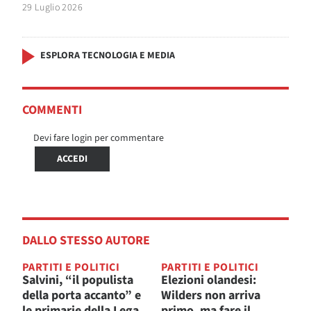
29 Luglio 2026
ESPLORA TECNOLOGIA E MEDIA
COMMENTI
Devi fare login per commentare
ACCEDI
DALLO STESSO AUTORE
PARTITI E POLITICI
PARTITI E POLITICI
Salvini, “il populista
Elezioni olandesi:
della porta accanto” e
Wilders non arriva
le primarie della Lega
primo, ma fare il