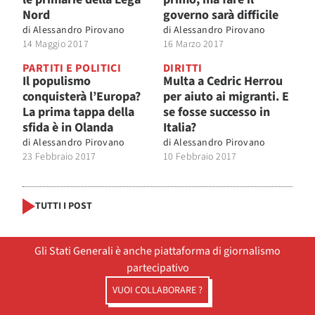
Nord
governo sarà difficile
di
Alessandro Pirovano
di
Alessandro Pirovano
14 Maggio 2017
16 Marzo 2017
PARTITI E POLITICI
DIRITTI
Il populismo
Multa a Cedric Herrou
conquisterà l’Europa?
per aiuto ai migranti. E
La prima tappa della
se fosse successo in
sfida è in Olanda
Italia?
di
Alessandro Pirovano
di
Alessandro Pirovano
23 Febbraio 2017
10 Febbraio 2017
TUTTI I POST
Gli Stati Generali è anche piattaforma di giornalismo
partecipativo
VUOI COLLABORARE ?