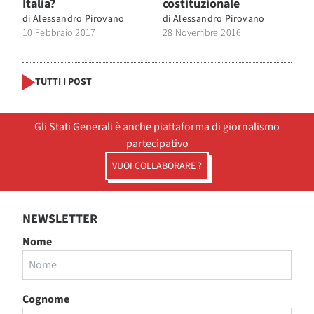
Italia?
costituzionale
di
Alessandro Pirovano
di
Alessandro Pirovano
10 Febbraio 2017
28 Novembre 2016
TUTTI I POST
Gli Stati Generali è anche piattaforma di giornalismo
partecipativo
VUOI COLLABORARE ?
NEWSLETTER
Nome
Cognome