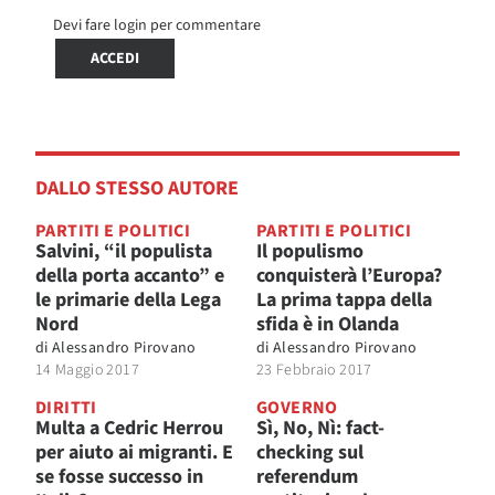
Devi fare login per commentare
ACCEDI
DALLO STESSO AUTORE
PARTITI E POLITICI
PARTITI E POLITICI
Salvini, “il populista
Il populismo
della porta accanto” e
conquisterà l’Europa?
le primarie della Lega
La prima tappa della
Nord
sfida è in Olanda
di
Alessandro Pirovano
di
Alessandro Pirovano
14 Maggio 2017
23 Febbraio 2017
DIRITTI
GOVERNO
Multa a Cedric Herrou
Sì, No, Nì: fact-
per aiuto ai migranti. E
checking sul
se fosse successo in
referendum