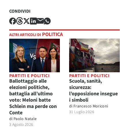
CONDIVIDI
POLITICA
ALTRI ARTICOLI DI
PARTITI E POLITICI
PARTITI E POLITICI
Ballottaggio alle
Scuola, sanità,
elezioni politiche,
sicurezza:
battaglia all’ultimo
l’opposizione insegue
voto: Meloni batte
i simboli
Schlein ma perde con
di
Francesco Moriconi
Conte
31 Luglio 2026
di
Paolo Natale
3 Agosto 2026