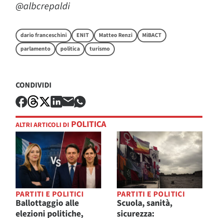
@albcrepaldi
dario franceschini
ENIT
Matteo Renzi
MiBACT
parlamento
politica
turismo
CONDIVIDI
POLITICA
ALTRI ARTICOLI DI
PARTITI E POLITICI
PARTITI E POLITICI
Ballottaggio alle
Scuola, sanità,
elezioni politiche,
sicurezza: