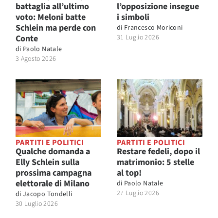
battaglia all’ultimo
l’opposizione insegue
voto: Meloni batte
i simboli
Schlein ma perde con
di
Francesco Moriconi
Conte
31 Luglio 2026
di
Paolo Natale
3 Agosto 2026
PARTITI E POLITICI
PARTITI E POLITICI
Qualche domanda a
Restare fedeli, dopo il
Elly Schlein sulla
matrimonio: 5 stelle
prossima campagna
al top!
elettorale di Milano
di
Paolo Natale
27 Luglio 2026
di
Jacopo Tondelli
30 Luglio 2026