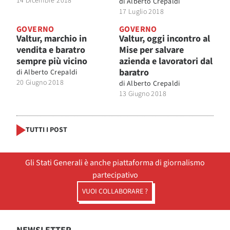
14 Dicembre 2018
di
Alberto Crepaldi
17 Luglio 2018
GOVERNO
GOVERNO
Valtur, marchio in
Valtur, oggi incontro al
vendita e baratro
Mise per salvare
sempre più vicino
azienda e lavoratori dal
baratro
di
Alberto Crepaldi
20 Giugno 2018
di
Alberto Crepaldi
13 Giugno 2018
TUTTI I POST
Gli Stati Generali è anche piattaforma di giornalismo
partecipativo
VUOI COLLABORARE ?