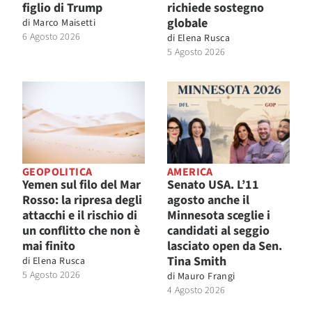
figlio di Trump
richiede sostegno
globale
di
Marco Maisetti
6 Agosto 2026
di
Elena Rusca
5 Agosto 2026
GEOPOLITICA
AMERICA
Yemen sul filo del Mar
Senato USA. L’11
Rosso: la ripresa degli
agosto anche il
attacchi e il rischio di
Minnesota sceglie i
un conflitto che non è
candidati al seggio
mai finito
lasciato open da Sen.
Tina Smith
di
Elena Rusca
5 Agosto 2026
di
Mauro Frangi
4 Agosto 2026