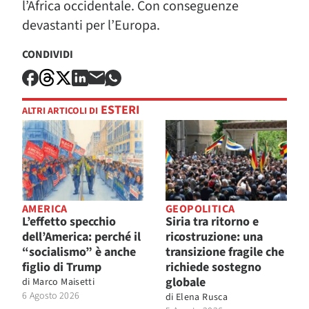
l’Africa occidentale. Con conseguenze
devastanti per l’Europa.
CONDIVIDI
ESTERI
ALTRI ARTICOLI DI
AMERICA
GEOPOLITICA
L’effetto specchio
Siria tra ritorno e
dell’America: perché il
ricostruzione: una
“socialismo” è anche
transizione fragile che
figlio di Trump
richiede sostegno
globale
di
Marco Maisetti
6 Agosto 2026
di
Elena Rusca