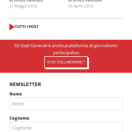
di
Enrico Palumbo
di
Enrico Palumbo
17 Maggio 2019
23 Aprile 2019
TUTTI I POST
Gli Stati Generali è anche piattaforma di giornalismo
partecipativo
VUOI COLLABORARE ?
NEWSLETTER
Nome
Cognome