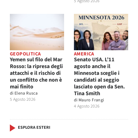
5 Agosto 2026
GEOPOLITICA
AMERICA
Yemen sul filo del Mar
Senato USA. L’11
Rosso: la ripresa degli
agosto anche il
attacchi e il rischio di
Minnesota sceglie i
un conflitto che non è
candidati al seggio
mai finito
lasciato open da Sen.
Tina Smith
di
Elena Rusca
5 Agosto 2026
di
Mauro Frangi
4 Agosto 2026
ESPLORA ESTERI