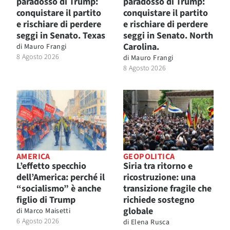
paradosso di Trump:
paradosso di Trump:
conquistare il partito
conquistare il partito
e rischiare di perdere
e rischiare di perdere
seggi in Senato. Texas
seggi in Senato. North
Carolina.
di
Mauro Frangi
8 Agosto 2026
di
Mauro Frangi
8 Agosto 2026
AMERICA
GEOPOLITICA
L’effetto specchio
Siria tra ritorno e
dell’America: perché il
ricostruzione: una
“socialismo” è anche
transizione fragile che
figlio di Trump
richiede sostegno
globale
di
Marco Maisetti
6 Agosto 2026
di
Elena Rusca