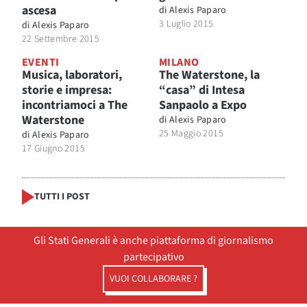
ascesa
di
Alexis Paparo
3 Luglio 2015
di
Alexis Paparo
22 Settembre 2015
EVENTI
MILANO
Musica, laboratori,
The Waterstone, la
storie e impresa:
“casa” di Intesa
incontriamoci a The
Sanpaolo a Expo
Waterstone
di
Alexis Paparo
25 Maggio 2015
di
Alexis Paparo
17 Giugno 2015
TUTTI I POST
Gli Stati Generali è anche piattaforma di giornalismo
partecipativo
VUOI COLLABORARE ?