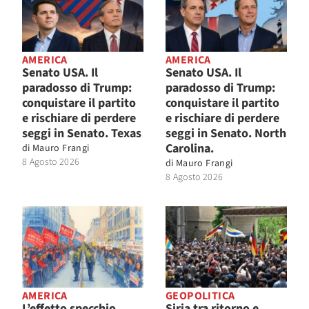
AMERICA
AMERICA
Senato USA. Il
Senato USA. Il
paradosso di Trump:
paradosso di Trump:
conquistare il partito
conquistare il partito
e rischiare di perdere
e rischiare di perdere
seggi in Senato. Texas
seggi in Senato. North
Carolina.
di
Mauro Frangi
8 Agosto 2026
di
Mauro Frangi
8 Agosto 2026
AMERICA
GEOPOLITICA
L’effetto specchio
Siria tra ritorno e