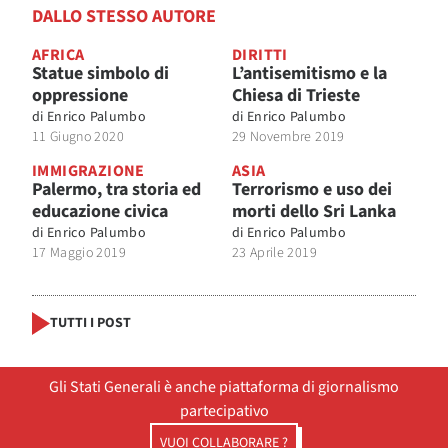
DALLO STESSO AUTORE
AFRICA
DIRITTI
Statue simbolo di
L’antisemitismo e la
oppressione
Chiesa di Trieste
di
Enrico Palumbo
di
Enrico Palumbo
11 Giugno 2020
29 Novembre 2019
IMMIGRAZIONE
ASIA
Palermo, tra storia ed
Terrorismo e uso dei
educazione civica
morti dello Sri Lanka
di
Enrico Palumbo
di
Enrico Palumbo
17 Maggio 2019
23 Aprile 2019
TUTTI I POST
Gli Stati Generali è anche piattaforma di giornalismo
partecipativo
VUOI COLLABORARE ?