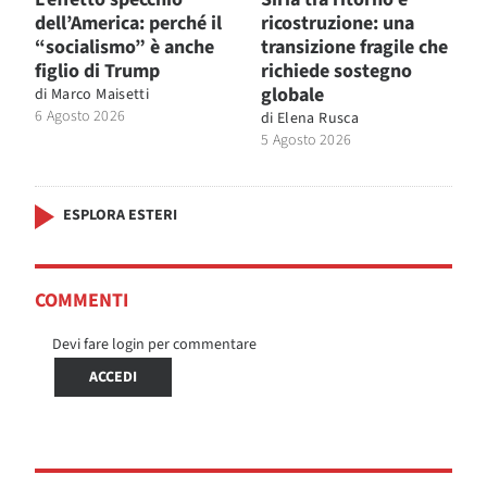
dell’America: perché il
ricostruzione: una
“socialismo” è anche
transizione fragile che
figlio di Trump
richiede sostegno
globale
di
Marco Maisetti
6 Agosto 2026
di
Elena Rusca
5 Agosto 2026
ESPLORA ESTERI
COMMENTI
Devi fare login per commentare
ACCEDI