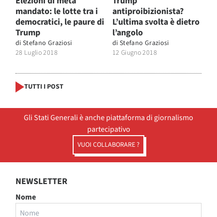
Elezioni di metà
Trump
mandato: le lotte tra i
antiproibizionista?
democratici, le paure di
L’ultima svolta è dietro
Trump
l’angolo
di
Stefano Graziosi
di
Stefano Graziosi
28 Luglio 2018
12 Giugno 2018
TUTTI I POST
Gli Stati Generali è anche piattaforma di giornalismo
partecipativo
VUOI COLLABORARE ?
NEWSLETTER
Nome