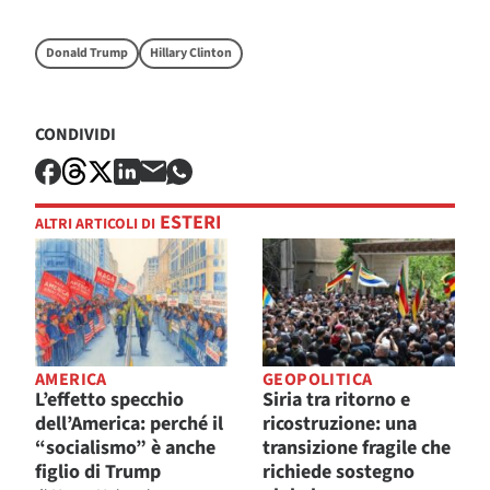
Donald Trump
Hillary Clinton
CONDIVIDI
ESTERI
ALTRI ARTICOLI DI
AMERICA
GEOPOLITICA
L’effetto specchio
Siria tra ritorno e
dell’America: perché il
ricostruzione: una
“socialismo” è anche
transizione fragile che
figlio di Trump
richiede sostegno