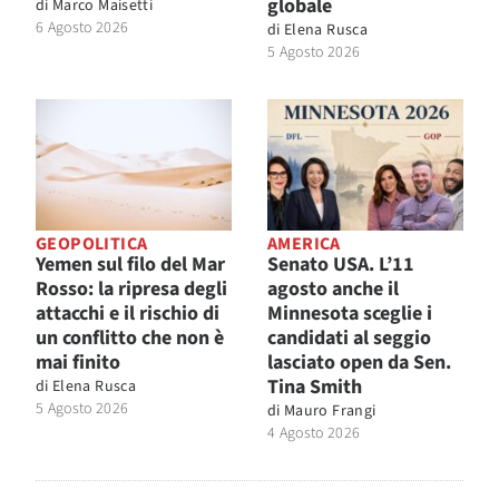
globale
di
Marco Maisetti
6 Agosto 2026
di
Elena Rusca
5 Agosto 2026
GEOPOLITICA
AMERICA
Yemen sul filo del Mar
Senato USA. L’11
Rosso: la ripresa degli
agosto anche il
attacchi e il rischio di
Minnesota sceglie i
un conflitto che non è
candidati al seggio
mai finito
lasciato open da Sen.
Tina Smith
di
Elena Rusca
5 Agosto 2026
di
Mauro Frangi
4 Agosto 2026