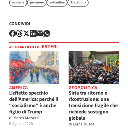
amicizia
pensione
solitudine
Stati Uniti
CONDIVIDI
ESTERI
ALTRI ARTICOLI DI
AMERICA
GEOPOLITICA
L’effetto specchio
Siria tra ritorno e
dell’America: perché il
ricostruzione: una
“socialismo” è anche
transizione fragile che
figlio di Trump
richiede sostegno
globale
di
Marco Maisetti
6 Agosto 2026
di
Elena Rusca