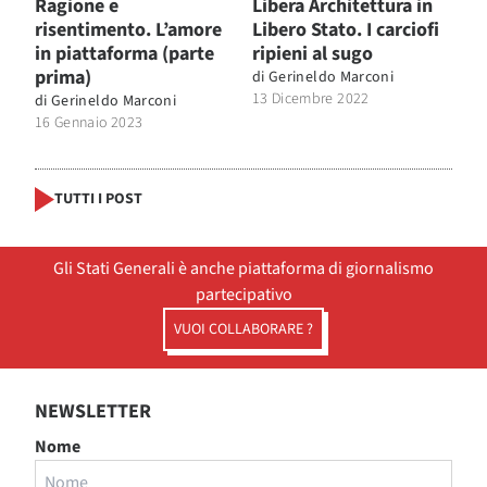
Ragione e
Libera Architettura in
risentimento. L’amore
Libero Stato. I carciofi
in piattaforma (parte
ripieni al sugo
prima)
di
Gerineldo Marconi
13 Dicembre 2022
di
Gerineldo Marconi
16 Gennaio 2023
TUTTI I POST
Gli Stati Generali è anche piattaforma di giornalismo
partecipativo
VUOI COLLABORARE ?
NEWSLETTER
Nome