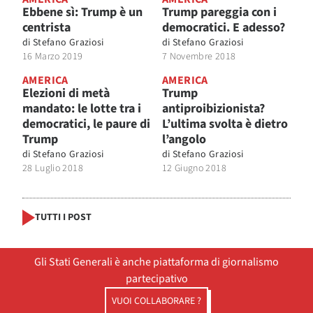
Ebbene sì: Trump è un
Trump pareggia con i
centrista
democratici. E adesso?
di
Stefano Graziosi
di
Stefano Graziosi
16 Marzo 2019
7 Novembre 2018
AMERICA
AMERICA
Elezioni di metà
Trump
mandato: le lotte tra i
antiproibizionista?
democratici, le paure di
L’ultima svolta è dietro
Trump
l’angolo
di
Stefano Graziosi
di
Stefano Graziosi
28 Luglio 2018
12 Giugno 2018
TUTTI I POST
Gli Stati Generali è anche piattaforma di giornalismo
partecipativo
VUOI COLLABORARE ?