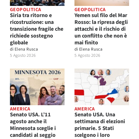
GEOPOLITICA
GEOPOLITICA
Siria tra ritorno e
Yemen sul filo del Mar
ricostruzione: una
Rosso: la ripresa degli
transizione fragile che
attacchi e il rischio di
richiede sostegno
un conflitto che non è
globale
mai finito
di
Elena Rusca
di
Elena Rusca
5 Agosto 2026
5 Agosto 2026
AMERICA
AMERICA
Senato USA. L’11
Senato USA. Una
agosto anche il
settimana di elezioni
Minnesota sceglie i
primarie. 5 Stati
candidati al seggio
scelgono i loro