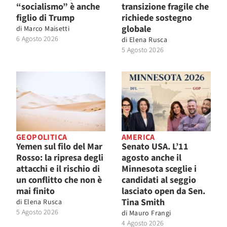
“socialismo” è anche
transizione fragile che
figlio di Trump
richiede sostegno
globale
di
Marco Maisetti
6 Agosto 2026
di
Elena Rusca
5 Agosto 2026
GEOPOLITICA
AMERICA
Yemen sul filo del Mar
Senato USA. L’11
Rosso: la ripresa degli
agosto anche il
attacchi e il rischio di
Minnesota sceglie i
un conflitto che non è
candidati al seggio
mai finito
lasciato open da Sen.
Tina Smith
di
Elena Rusca
5 Agosto 2026
di
Mauro Frangi
4 Agosto 2026