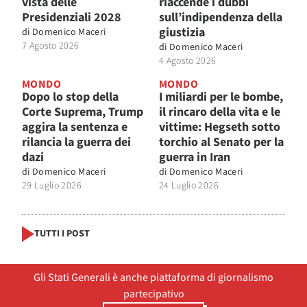
vista delle
riaccende i dubbi
Presidenziali 2028
sull’indipendenza della
giustizia
di
Domenico Maceri
7 Agosto 2026
di
Domenico Maceri
4 Agosto 2026
MONDO
MONDO
Dopo lo stop della
I miliardi per le bombe,
Corte Suprema, Trump
il rincaro della vita e le
aggira la sentenza e
vittime: Hegseth sotto
rilancia la guerra dei
torchio al Senato per la
dazi
guerra in Iran
di
Domenico Maceri
di
Domenico Maceri
29 Luglio 2026
24 Luglio 2026
TUTTI I POST
Gli Stati Generali è anche piattaforma di giornalismo
partecipativo