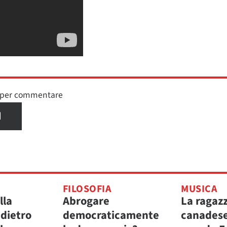
n per commentare
I
FILOSOFIA
MUSICA
lla
Abrogare
La ragaz
 dietro
democraticamente
canadese 