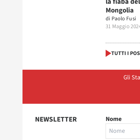
la fiaba del
Mongolia
di
Paolo Fusi
31 Maggio 202
TUTTI I PO
Gli St
NEWSLETTER
Nome