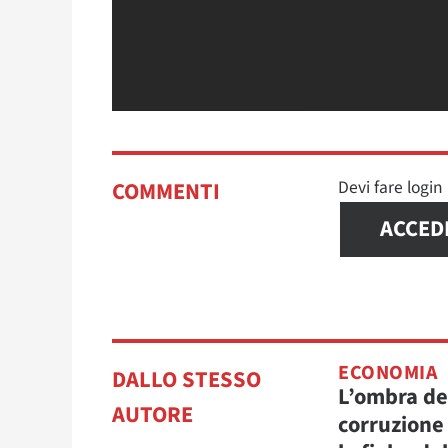
Devi fare logi
COMMENTI
ACCED
ECONOMIA
DALLO STESSO
L’ombra de
AUTORE
corruzione