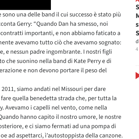
S
sono una delle band il cui successo è stato più
M
s
acconta Gerry: “Quando Dan ha smesso, noi
i contratti importanti, e non abbiamo faticato a
d
almente avevamo tutto ciò che avevamo sognato:
4
e, e nessun padre ingombrante. I nostri figli
to che suonino nella band di Kate Perry e di
nerazione e non devono portare il peso del
 2011, siamo andati nel Missouri per dare
fare quella benedetta strada che, per tutta la
. Avevamo i capelli nel vento, come nella
. Quando hanno capito il nostro umore, le nostre
osteriore, e ci siamo fermati ad una pompa di
 Joe ad aspettarci, ì’autostoppista della canzone.