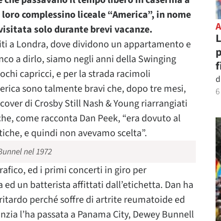
 e che passavano il tempo libero in caserma a
 loro complessino liceale “America”, in nome
visitata solo durante brevi vacanze.
L
sferiti a Londra, dove dividono un appartamento e
p
co a dirlo, siamo negli anni della Swinging
f
ochi capricci, e per la strada racimoli
d
merica sono talmente bravi che, dopo tre mesi,
6
cover di Crosby Still Nash & Young riarrangiati
k che, come racconta Dan Peek, “era dovuto al
tiche, e quindi non avevamo scelta”.
Bunnel nel 1972
afico, ed i primi concerti in giro per
a ed un batterista affittati dall’etichetta. Dan ha
i ritardo perché soffre di artrite reumatoide ed
infanzia l’ha passata a Panama City, Dewey Bunnell