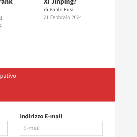
rank
Xi Jinping?
di
Paolo Fusi
21 Febbraio 2024
i
4
ipativo
Indirizzo E-mail