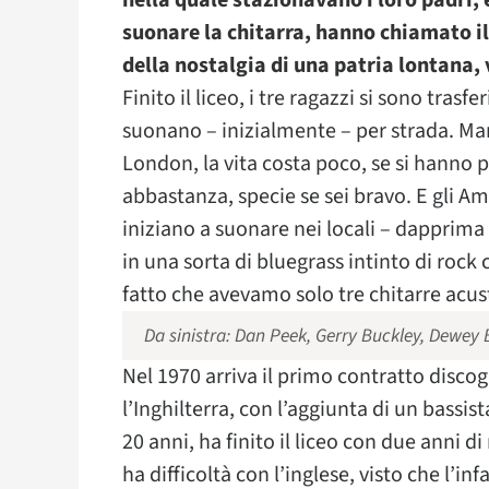
nella quale stazionavano i loro padri,
suonare la chitarra, hanno chiamato il
della nostalgia di una patria lontana, 
Finito il liceo, i tre ragazzi si sono tra
suonano – inizialmente – per strada. Man
London, la vita costa poco, se si hanno p
abbastanza, specie se sei bravo. E gli A
iniziano a suonare nei locali – dapprima 
in una sorta di bluegrass intinto di roc
fatto che avevamo solo tre chitarre acus
Da sinistra: Dan Peek, Gerry Buckley, Dewey 
Nel 1970 arriva il primo contratto discogr
l’Inghilterra, con l’aggiunta di un bassist
20 anni, ha finito il liceo con due anni d
ha difficoltà con l’inglese, visto che l’