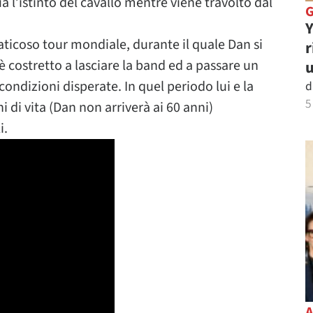
a l’istinto del cavallo mentre viene travolto dal
Y
faticoso tour mondiale, durante il quale Dan si
r
 costretto a lasciare la band ed a passare un
u
condizioni disperate. In quel periodo lui e la
d
5
i di vita (Dan non arriverà ai 60 anni)
i.