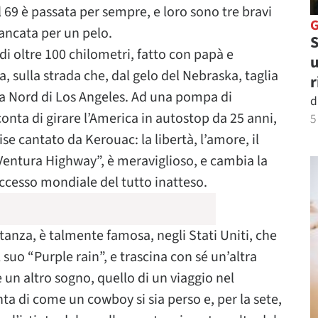
 69 è passata per sempre, e loro sono tre bravi
ancata per un pelo.
S
i oltre 100 chilometri, fatto con papà e
u
ulla strada che, dal gelo del Nebraska, taglia
r
, a Nord di Los Angeles. Ad una pompa di
d
nta di girare l’America in autostop da 25 anni,
5
se cantato da Kerouac: la libertà, l’amore, il
a “Ventura Highway”, è meraviglioso, e cambia la
uccesso mondiale del tutto inatteso.
tanza, è talmente famosa, negli Stati Uniti, che
 suo “Purple rain”, e trascina con sé un’altra
un altro sogno, quello di un viaggio nel
ta di come un cowboy si sia perso e, per la sete,