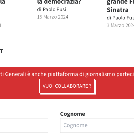
la
la democrazia?
grande F
Sinatra
di
Paolo Fusi
15 Marzo 2024
di
Paolo Fus
4
3 Marzo 202
ST
ati Generali è anche piattaforma di giornalismo partec
VUOI COLLABORARE ?
Cognome