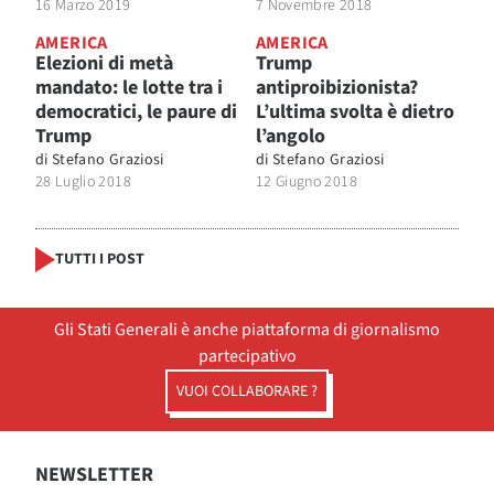
16 Marzo 2019
7 Novembre 2018
AMERICA
AMERICA
Elezioni di metà
Trump
mandato: le lotte tra i
antiproibizionista?
democratici, le paure di
L’ultima svolta è dietro
Trump
l’angolo
di
Stefano Graziosi
di
Stefano Graziosi
28 Luglio 2018
12 Giugno 2018
TUTTI I POST
Gli Stati Generali è anche piattaforma di giornalismo
partecipativo
VUOI COLLABORARE ?
NEWSLETTER