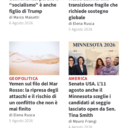
“socialismo” è anche
transizione fragile che
figlio di Trump
richiede sostegno
globale
di
Marco Maisetti
6 Agosto 2026
di
Elena Rusca
5 Agosto 2026
GEOPOLITICA
AMERICA
Yemen sul filo del Mar
Senato USA. L’11
Rosso: la ripresa degli
agosto anche il
attacchi e il rischio di
Minnesota sceglie i
un conflitto che non è
candidati al seggio
mai finito
lasciato open da Sen.
Tina Smith
di
Elena Rusca
5 Agosto 2026
di
Mauro Frangi
4 Agosto 2026