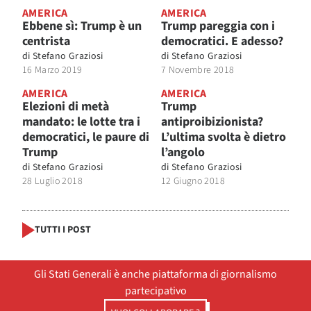
AMERICA
AMERICA
Ebbene sì: Trump è un
Trump pareggia con i
centrista
democratici. E adesso?
di
Stefano Graziosi
di
Stefano Graziosi
16 Marzo 2019
7 Novembre 2018
AMERICA
AMERICA
Elezioni di metà
Trump
mandato: le lotte tra i
antiproibizionista?
democratici, le paure di
L’ultima svolta è dietro
Trump
l’angolo
di
Stefano Graziosi
di
Stefano Graziosi
28 Luglio 2018
12 Giugno 2018
TUTTI I POST
Gli Stati Generali è anche piattaforma di giornalismo
partecipativo