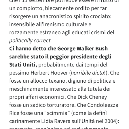
che l’11 settembre potrebbe essere il frutto di
un complotto, biecamente ordito per far
risorgere un anacronistico spirito crociato:
insensibile all’irenismo culturale e
rozzamente estraneo agli educati crismi del
politically correct
.
Ci hanno detto che George Walker Bush
sarebbe stato il peggior presidente degli
Stati Uniti,
probabilmente dai tempi del
pessimo Herbert Hoover (
horribile dictu
!). Che
fosse un allocco texano, digiuno di politica e
meschinamente interessato alla tutela dei
propri affari economici. Che Dick Cheney
fosse un sadico torturatore. Che Condoleezza
Rice fosse una “scimmia” (come la definì
carinamente Lidia Ravera sull’Unità nel 2004):