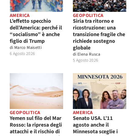
AMERICA
GEOPOLITICA
L’effetto specchio
Siria tra ritorno e
dell’America: perché il
ricostruzione: una
“socialismo” è anche
transizione fragile che
figlio di Trump
richiede sostegno
globale
di
Marco Maisetti
6 Agosto 2026
di
Elena Rusca
5 Agosto 2026
GEOPOLITICA
AMERICA
Yemen sul filo del Mar
Senato USA. L’11
Rosso: la ripresa degli
agosto anche il
attacchi e il rischio di
Minnesota sceglie i