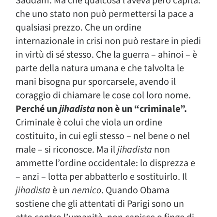
Saddam. Ma che qualcosa l’aveva però capita:
che uno stato non può permettersi la pace a
qualsiasi prezzo. Che un ordine
internazionale in crisi non può restare in piedi
in virtù di sé stesso. Che la guerra – ahinoi – è
parte della natura umana e che talvolta le
mani bisogna pur sporcarsele, avendo il
coraggio di chiamare le cose col loro nome.
Perché un
jihadista
non è un “criminale”.
Criminale è colui che viola un ordine
costituito, in cui egli stesso – nel bene o nel
male – si riconosce. Ma il
jihadista
non
ammette l’ordine occidentale: lo disprezza e
– anzi – lotta per abbatterlo e sostituirlo. Il
jihadista
è un
nemico
. Quando Obama
sostiene che gli attentati di Parigi sono un