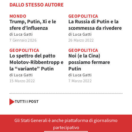
DALLO STESSO AUTORE
MONDO
GEOPOLITICA
Trump, Putin, Xi e le
La Russia di Putin e la
sfere d’influenza
scommessa da rivedere
di
Luca Gatti
di
Luca Gatti
7 Gennaio 2026
26 Marzo 2022
GEOPOLITICA
GEOPOLITICA
Lo spettro del patto
Noi (e la Cina)
Molotov-Ribbentropp e
possiamo fermare
la “variante” Putin
Putin
di
Luca Gatti
di
Luca Gatti
15 Marzo 2022
7 Marzo 2022
TUTTI I POST
Gli Stati Generali è anche piattaforma di giornalismo
partecipativo