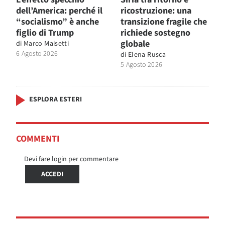
dell’America: perché il
ricostruzione: una
“socialismo” è anche
transizione fragile che
figlio di Trump
richiede sostegno
globale
di
Marco Maisetti
6 Agosto 2026
di
Elena Rusca
5 Agosto 2026
ESPLORA ESTERI
COMMENTI
Devi fare login per commentare
ACCEDI