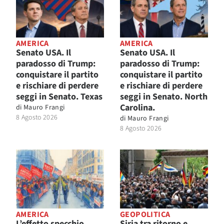
AMERICA
AMERICA
Senato USA. Il
Senato USA. Il
paradosso di Trump:
paradosso di Trump:
conquistare il partito
conquistare il partito
e rischiare di perdere
e rischiare di perdere
seggi in Senato. Texas
seggi in Senato. North
Carolina.
di
Mauro Frangi
8 Agosto 2026
di
Mauro Frangi
8 Agosto 2026
AMERICA
GEOPOLITICA
L’effetto specchio
Siria tra ritorno e