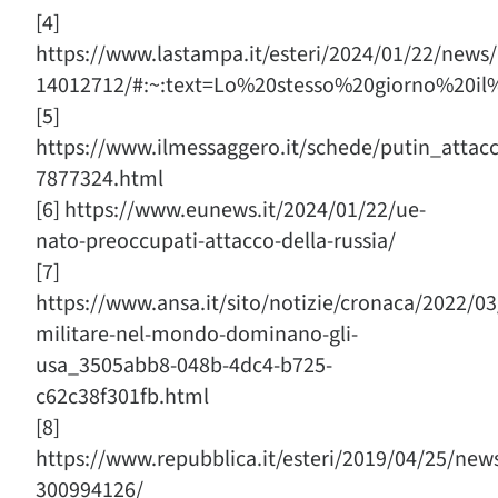
[4]
https://www.lastampa.it/esteri/2024/01/22/new
14012712/#:~:text=Lo%20stesso%20giorno%20il
[5]
https://www.ilmessaggero.it/schede/putin_atta
7877324.html
[6] https://www.eunews.it/2024/01/22/ue-
nato-preoccupati-attacco-della-russia/
[7]
https://www.ansa.it/sito/notizie/cronaca/2022/03
militare-nel-mondo-dominano-gli-
usa_3505abb8-048b-4dc4-b725-
c62c38f301fb.html
[8]
https://www.repubblica.it/esteri/2019/04/25/ne
300994126/