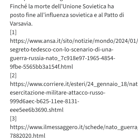
Finché la morte dell’Unione Sovietica ha
posto fine all’influenza sovietica e al Patto di
Varsavia.
[1]
https://www.ansa.it/sito/notizie/mondo/2024/0
segreto-tedesco-con-lo-scenario-di-una-
guerra-russia-nato_7c918e97-1965-4854-
9fbe-5565bb3a154f.html
[2]
https://www.corriere.it/esteri/24_gennaio_18/nat
esercitazione-militare-attacco-russo-
999d6aec-b625-11ee-8131-
eee5ee6b3690.shtml
[3]
https://www.ilmessaggero.it/schede/nato_guerra
7882020.html