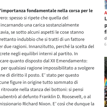
 un’importanza fondamentale nella corsa per le
vero: spesso si ripete che quella del
L
p
e, incarnando una carica sostanzialmente
f
avia, se sotto alcuni aspetti le cose stanno
d
trettanto indubbio che si tratti di un fattore
6
due ragioni. Innanzitutto, perché la scelta del
te negli equilibri interni al partito. In
icare quanto disposto dal XII Emendamento:
i per qualsiasi ragione impossibilitato a svolgere
ne di diritto il posto. E’ stato per questo
cune figure in origine tutto sommato di
trovate nella stanza dei bottoni: si pensi
ubentrò al defunto Franklin D. Roosevelt, o al
missionario Richard Nixon. E’ così che dunque la