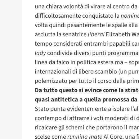
una chiara volontà di virare al centro da
difficoltosamente conquistato la
nomina
volta quindi pesantemente le spalle alla 
asciutta la senatrice
liberal
Elizabeth Wa
tempo considerati entrambi papabili candi
lady
condivide diversi punti programmat
linea da falco in politica estera ma – sop
internazionali di libero scambio (un pu
polemizzato per tutto il corso delle prim
Da tutto questo si evince come la strat
quasi antitetica a quella promossa da
Stato punta evidentemente a isolare l’ala
contempo di attrarre i voti moderati di d
ricalcare gli schemi che portarono il mari
scelse come
running mate
Al Gore, una f