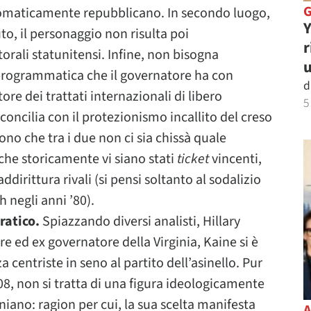
tomaticamente repubblicano. In secondo luogo,
Y
, il personaggio non risulta poi
r
orali statunitensi. Infine, non bisogna
u
programmatica che il governatore ha con
d
re dei trattati internazionali di libero
5
oncilia con il protezionismo incallito del creso
ono che tra i due non ci sia chissà quale
 che storicamente vi siano stati
ticket
vincenti,
addirittura rivali (si pensi soltanto al sodalizio
 negli anni ’80).
ratico.
Spiazzando diversi analisti, Hillary
e ed ex governatore della Virginia, Kaine si è
centriste in seno al partito dell’asinello. Pur
, non si tratta di una figura ideologicamente
iano: ragion per cui, la sua scelta manifesta