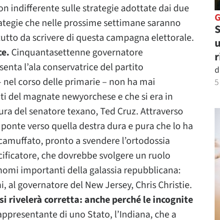
non indifferente sulle strategie adottate dai due
trategie che nelle prossime settimane saranno
S
tutto da scrivere di questa campagna elettorale.
u
ce.
Cinquantasettenne governatore
r
enta l’ala conservatrice del partito
d
 nel corso delle primarie – non ha mai
5
ti del magnate newyorchese e che si era in
ura del senatore texano, Ted Cruz. Attraverso
ponte verso quella destra dura e pura che lo ha
camuffato, pronto a svendere l’ortodossia
acificatore, che dovrebbe svolgere un ruolo
 nomi importanti della galassia repubblicana:
i, al governatore del New Jersey, Chris Christie.
si rivelerà corretta: anche perché le incognite
ppresentante di uno Stato, l’Indiana, che a