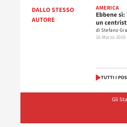
AMERICA
DALLO STESSO
Ebbene sì:
AUTORE
un centris
di
Stefano Gra
16 Marzo 2019
TUTTI I PO
Gli St