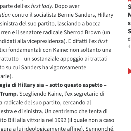
S
 parte dell’ex
first lady
. Dopo aver
M
tion
contro il socialista Bernie Sanders, Hillary
s
sinistra del suo partito, lasciando a bocca
rren e il senatore radicale Sherrod Brown (un
d
dati alla vicepresidenza). E difatti l’ex
first
4
ici fondamentali con Kaine: non soltanto una
rattutto – un sostanziale appoggio ai trattati
nto su cui Sanders ha vigorosamente
arie).
egia di Hillary sia – sotto questo aspetto –
 Trump.
Scegliendo Kaine, l’ex segretario di
 radicale del suo partito, cercando al
estra e di sinistra. Un centrismo che tenta di
to Bill alla vittoria nel 1992 (il quale non a caso
igura a lui ideologicamente affine). Sennonché,