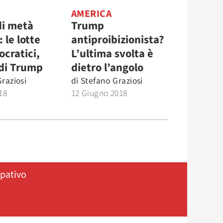
AMERICA
di metà
Trump
 le lotte
antiproibizionista?
ocratici,
L’ultima svolta è
 di Trump
dietro l’angolo
raziosi
di
Stefano Graziosi
18
12 Giugno 2018
ipativo