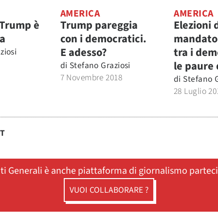
AMERICA
AMERICA
 Trump è
Trump pareggia
Elezioni 
ta
con i democratici.
mandato:
E adesso?
tra i dem
ziosi
le paure
di
Stefano Graziosi
7 Novembre 2018
di
Stefano G
28 Luglio 20
ST
ati Generali è anche piattaforma di giornalismo partec
VUOI COLLABORARE ?