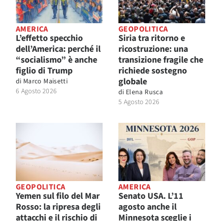
AMERICA
GEOPOLITICA
L’effetto specchio
Siria tra ritorno e
dell’America: perché il
ricostruzione: una
“socialismo” è anche
transizione fragile che
figlio di Trump
richiede sostegno
globale
di
Marco Maisetti
6 Agosto 2026
di
Elena Rusca
5 Agosto 2026
GEOPOLITICA
AMERICA
Yemen sul filo del Mar
Senato USA. L’11
Rosso: la ripresa degli
agosto anche il
attacchi e il rischio di
Minnesota sceglie i