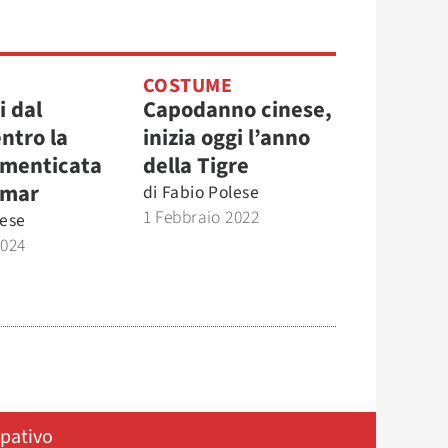
COSTUME
i dal
Capodanno cinese,
ntro la
inizia oggi l’anno
imenticata
della Tigre
nmar
di
Fabio Polese
1 Febbraio 2022
lese
2024
ipativo