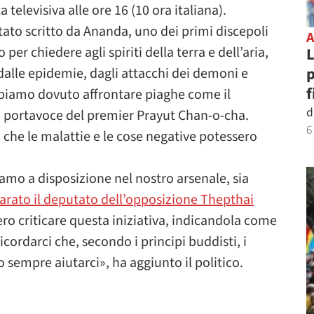
televisiva alle ore 16 (10 ora italiana).
tato scritto da Ananda, uno dei primi discepoli
 per chiedere agli spiriti della terra e dell’aria,
L
p
 dalle epidemie, dagli attacchi dei demoni e
f
abbiamo dovuto affrontare piaghe come il
d
, portavoce del premier Prayut Chan-o-cha.
6
 che le malattie e le cose negative potessero
o a disposizione nel nostro arsenale, sia
iarato il deputato dell’opposizione Thepthai
ro criticare questa iniziativa, indicandola come
icordarci che, secondo i principi buddisti, i
 sempre aiutarci», ha aggiunto il politico.