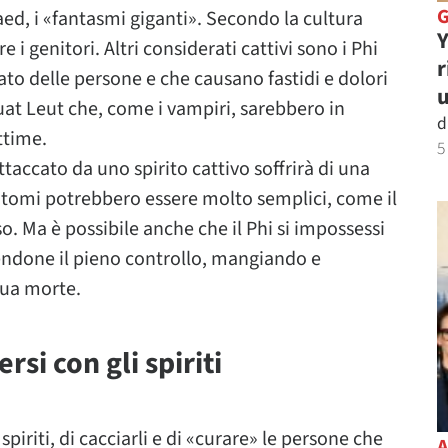
aed, i «fantasmi giganti». Secondo la cultura
Y
 i genitori. Altri considerati cattivi sono i Phi
r
gato delle persone e che causano fastidi e dolori
u
Duat Leut che, come i vampiri, sarebbero in
d
ttime.
5
ttaccato da uno spirito cattivo soffrirà di una
intomi potrebbero essere molto semplici, come il
eso. Ma è possibile anche che il Phi si impossessi
ndone il pieno controllo, mangiando e
sua morte.
rsi con gli spiriti
 spiriti, di cacciarli e di «curare» le persone che