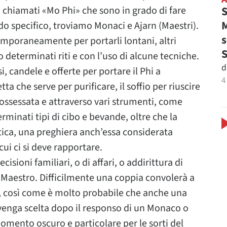
S
, chiamati «Mo Phi» che sono in grado di fare
M
o specifico, troviamo Monaci e Ajarn (Maestri).
s
emporaneamente per portarli lontani, altri
 determinati riti e con l’uso di alcune tecniche.
d
, candele e offerte per portare il Phi a
4
a che serve per purificare, il soffio per riuscire
ossessata e attraverso vari strumenti, come
rminati tipi di cibo e bevande, oltre che la
ntica, una preghiera anch’essa considerata
cui ci si deve rapportare.
isioni familiari, o di affari, o addirittura di
 Maestro. Difficilmente una coppia convolerà a
i, così come è molto probabile che anche una
 venga scelta dopo il responso di un Monaco o
omento oscuro e particolare per le sorti del