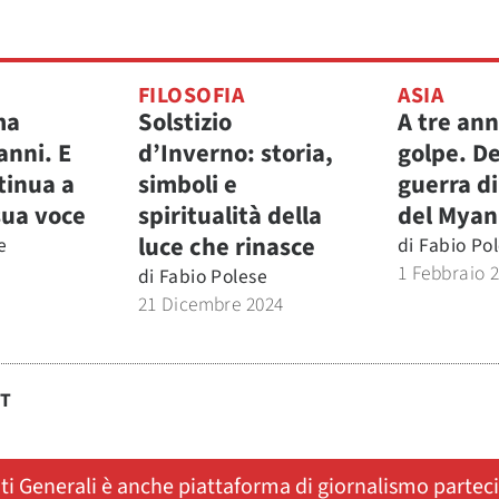
FILOSOFIA
ASIA
ma
Solstizio
A tre ann
anni. E
d’Inverno: storia,
golpe. De
tinua a
simboli e
guerra d
sua voce
spiritualità della
del Mya
luce che rinasce
e
di
Fabio Po
1 Febbraio 
di
Fabio Polese
21 Dicembre 2024
ST
ati Generali è anche piattaforma di giornalismo partec