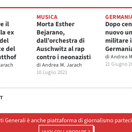
MUSICA
GERMANI
 il
Morta Esther
Dopo cen
la ex
Bejarano,
nuovo un
del
dall’orchestra di
militare 
e del
Auschwitz al rap
Germani
utthof
contro i neonazisti
di
Andrea M
21 Giugno 2
Jarach
di
Andrea M. Jarach
10 Luglio 2021
ST
ati Generali è anche piattaforma di giornalismo partec