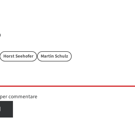
a
Horst Seehofer
Martin Schulz
n per commentare
I