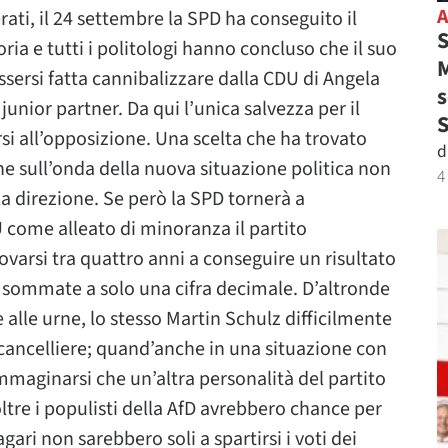
ati, il 24 settembre la SPD ha conseguito il
S
oria e tutti i politologi hanno concluso che il suo
M
ssersi fatta cannibalizzare dalla CDU di Angela
s
nior partner. Da qui l’unica salvezza per il
rsi all’opposizione. Una scelta che ha trovato
d
he sull’onda della nuova situazione politica non
4
a direzione. Se però la SPD tornerà a
come alleato di minoranza il partito
ovarsi tra quattro anni a conseguire un risultato
 sommate a solo una cifra decimale. D’altronde
e alle urne, lo stesso Martin Schulz difficilmente
ancelliere; quand’anche in una situazione con
 immaginarsi che un’altra personalità del partito
oltre i populisti della AfD avrebbero chance per
ari non sarebbero soli a spartirsi i voti dei