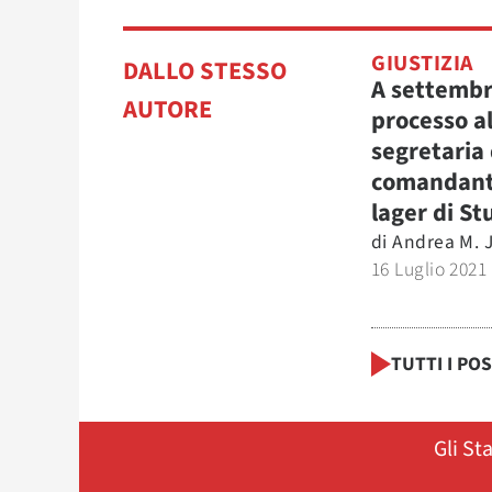
GIUSTIZIA
DALLO STESSO
A settembre
AUTORE
processo al
segretaria 
comandant
lager di St
di
Andrea M. 
16 Luglio 2021
TUTTI I PO
Gli St