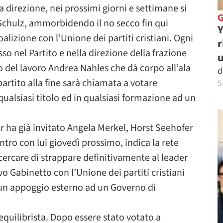
 direzione, nei prossimi giorni e settimane si
 Schulz, ammorbidendo il no secco fin qui
Y
lizione con l’Unione dei partiti cristiani. Ogni
r
o nel Partito e nella direzione della frazione
u
o del lavoro Andrea Nahles che dà corpo all’ala
d
 partito alla fine sarà chiamata a votare
5
ualsiasi titolo ed in qualsiasi formazione ad un
r ha già invitato Angela Merkel, Horst Seehofer
tro con lui giovedì prossimo, indica la rete
ercare di strappare definitivamente al leader
 Gabinetto con l’Unione dei partiti cristiani
un appoggio esterno ad un Governo di
equilibrista. Dopo essere stato votato a