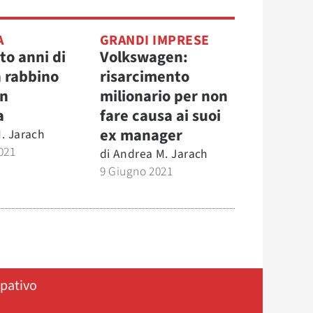
A
GRANDI IMPRESE
to anni di
Volkswagen:
 rabbino
risarcimento
in
milionario per non
a
fare causa ai suoi
ex manager
. Jarach
021
di
Andrea M. Jarach
9 Giugno 2021
ipativo