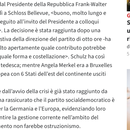
ti dal Presidente della Repubblica Frank-Walter
dì a Schloss Bellevue, <buono, molto lungo e
guito all’invito del Presidente a colloqui
S
u
e>. La decisione è stata raggiunta dopo una
r
iva della direzione del partito di otto ore -ha
d
molto apertamente quale contributo potrebbe
5
uale forma e costellazione>. Schulz ha così
si tedesca; mentre Angela Merkel era a Bruxelles
pea con 6 Stati dell’est del continente usciti
dall’avvio della crisi è già stato raggiunto da
ha rassicurato che il partito socialdemocratico è
er la Germania e l’Europa, evidenziando loro
tire la gestione corrente nell’ambito del
mento non farebbe ostruzionismo.