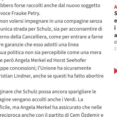
bbero forse raccolti anche dal nuovo soggetto
S
tavoce Frauke Petry.
e
i non volersi impegnare in una compagine senza
i
unica strada per Schulz, sia per acconsentire di
no della Cancelliera, come per entrare a farne
d
ere garanzie che esso adotti una linea
2
 sua politica non sia percepibile come una mera
nte però Angela Merkel ed Horst Seehofer
troppe concessioni; l’Unione ha sicuramente
istian Lindner, anche se questi ha fatto abortire
inare che Schulz possa ancora sparigliare le
ine vengano accolti anche i Verdi. La
ficile, ma Angela Merkel ha assicurato che nelle
ia reciproca anche con il partito di Cem Özdemir e