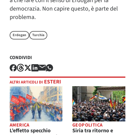
a che fare con il senso di Erdogan per la
democrazia. Non capire questo, è parte del
problema.
Erdogan
Turchia
CONDIVIDI
ESTERI
ALTRI ARTICOLI DI
AMERICA
GEOPOLITICA
L’effetto specchio
Siria tra ritorno e