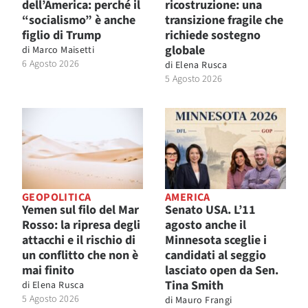
dell’America: perché il
ricostruzione: una
“socialismo” è anche
transizione fragile che
figlio di Trump
richiede sostegno
globale
di
Marco Maisetti
6 Agosto 2026
di
Elena Rusca
5 Agosto 2026
GEOPOLITICA
AMERICA
Yemen sul filo del Mar
Senato USA. L’11
Rosso: la ripresa degli
agosto anche il
attacchi e il rischio di
Minnesota sceglie i
un conflitto che non è
candidati al seggio
mai finito
lasciato open da Sen.
Tina Smith
di
Elena Rusca
5 Agosto 2026
di
Mauro Frangi