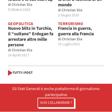
mondo
di
Christian Elia
9 Ottobre 2020
di
Christian Elia
3 Giugno 2020
GEOPOLITICA
TERRORISMO
Nuovo blitz in Turchia,
Francia in guerra,
il “sultano” Erdogan fa
guerra alla Francia
arrestare altre mille
di
Christian Elia
persone
15 Luglio 2016
di
Christian Elia
16 Aprile 2017
TUTTI I POST
Gli Stati Generali è anche piattaforma di giornalismo
partecipativo
VUOI COLLABORARE ?