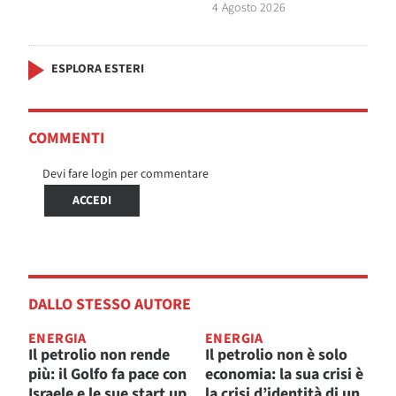
4 Agosto 2026
ESPLORA ESTERI
COMMENTI
Devi fare login per commentare
ACCEDI
DALLO STESSO AUTORE
ENERGIA
ENERGIA
Il petrolio non rende
Il petrolio non è solo
più: il Golfo fa pace con
economia: la sua crisi è
Israele e le sue start up
la crisi d’identità di un