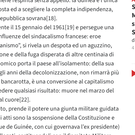
viene respinta senza appello: la Guinea è l’unica
S
posta ed a scegliere la completa indipendenza,
M
epubblica sovrana[18].
s
te il 15 gennaio del 1961[19] e persegue una
influenze del sindacalismo francese: eroe
d
canismo”, si rivela un despota ed un aguzzino,
4
ne e della fuga disperata di altre centinaia di
nomico porta il paese all’isolamento: della sua
gli anni della decolonizzazione, non rimarrà più
lla bancarotta, è una conversione al capitalismo
edere qualsiasi risultato: muore nel marzo del
al cuore[22].
o, prende il potere una giunta militare guidata
i atti sono la sospensione della Costituzione e
que de Guinée, con cui governava l’ex presidente)