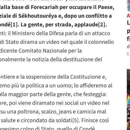
dalla base di Forecariah per occupare il Paese,
iale di Sékhoutouréya e, dopo un conflitto a
L
ondé[1]. La gente, per strada, applaude[2].
p
ti: il Ministero della Difesa parla di un attacco
f
di Stato dirama un video nel quale il colonnello
d
icente Comitato Nazionale per la
6
onalmente la notizia della destituzione del
ntiere e la sospensione della Costituzione e,
remo più la politica a un uomo; lo affideremo al
la maggior parte della gente, che festeggia:
ore, poi viene diramato nei social un video nel
u una poltrona, scalzo, jeans e camicia mal
lute e circondato da soldati[5]. Finisce così
ennesimo colpo di Stato, quello di Condé