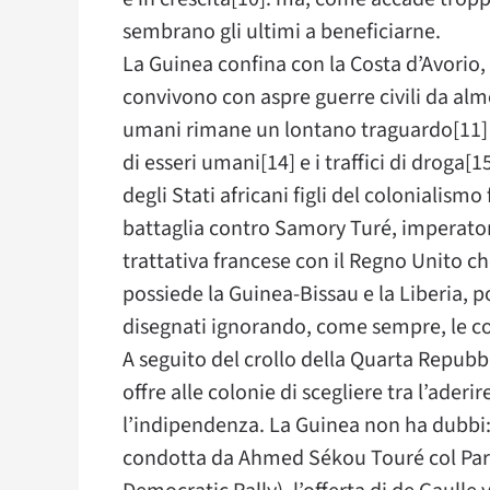
sembrano gli ultimi a beneficiarne.
La Guinea confina con la Costa d’Avorio, 
convivono con aspre guerre civili da almeno
umani rimane un lontano traguardo[11] e l
di esseri umani[14] e i traffici di droga[1
degli Stati africani figli del colonialis
battaglia contro Samory Turé, imperator
trattativa francese con il Regno Unito ch
possiede la Guinea-Bissau e la Liberia, po
disegnati ignorando, come sempre, le co
A seguito del crollo della Quarta Repubbl
offre alle colonie di scegliere tra l’ade
l’indipendenza. La Guinea non ha dubbi:
condotta da Ahmed Sékou Touré col Part