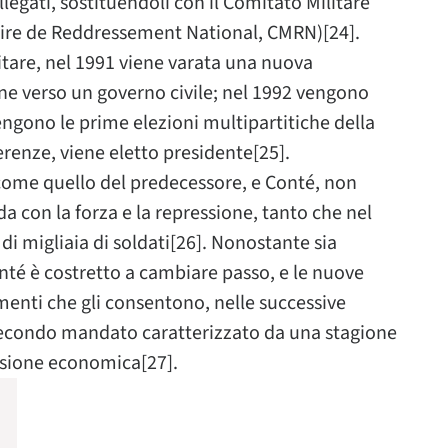
ollegati, sostituendoli con il Comitato Militare
aire de Reddressement National, CMRN)[24].
itare, nel 1991 viene varata una nuova
ione verso un governo civile; nel 1992 vengono
i tengono le prime elezioni multipartitiche della
renze, viene eletto presidente[25].
come quello del predecessore, e Conté, non
con la forza e la repressione, tanto che nel
 migliaia di soldati[26]. Nonostante sia
onté è costretto a cambiare passo, e le nuove
menti che gli consentono, nelle successive
n secondo mandato caratterizzato da una stagione
essione economica[27].