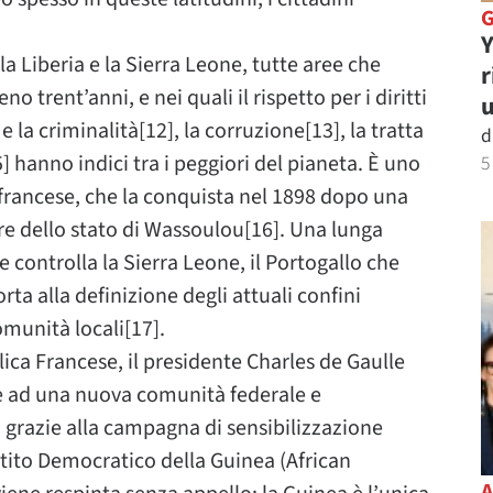
Y
la Liberia e la Sierra Leone, tutte aree che
r
 trent’anni, e nei quali il rispetto per i diritti
u
a criminalità[12], la corruzione[13], la tratta
d
5] hanno indici tra i peggiori del pianeta. È uno
5
mo francese, che la conquista nel 1898 dopo una
e dello stato di Wassoulou[16]. Una lunga
e controlla la Sierra Leone, il Portogallo che
rta alla definizione degli attuali confini
munità locali[17].
ica Francese, il presidente Charles de Gaulle
rire ad una nuova comunità federale e
 grazie alla campagna di sensibilizzazione
ito Democratico della Guinea (African