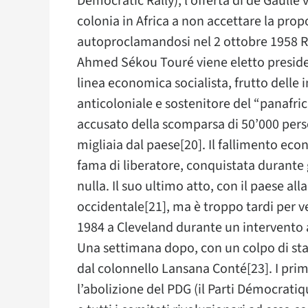
Democratic Rally), l’offerta di de Gaulle 
colonia in Africa a non accettare la pro
autoproclamandosi nel 2 ottobre 1958 R
Ahmed Sékou Touré viene eletto presiden
linea economica socialista, frutto delle 
anticoloniale e sostenitore del “panafri
accusato della scomparsa di 50’000 perso
migliaia dal paese[20]. Il fallimento eco
fama di liberatore, conquistata durante 
nulla. Il suo ultimo atto, con il paese a
occidentale[21], ma è troppo tardi per v
1984 a Cleveland durante un intervento 
Una settimana dopo, con un colpo di stat
dal colonnello Lansana Conté[23]. I prim
l’abolizione del PDG (il Parti Démocrati