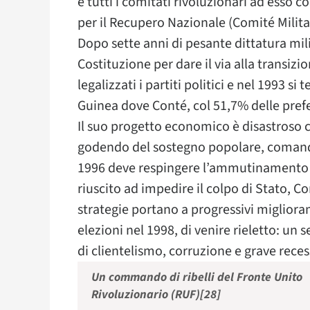
e tutti i comitati rivoluzionari ad esso c
per il Recupero Nazionale (Comité Milit
Dopo sette anni di pesante dittatura mil
Costituzione per dare il via alla transiz
legalizzati i partiti politici e nel 1993 s
Guinea dove Conté, col 51,7% delle prefe
Il suo progetto economico è disastroso 
godendo del sostegno popolare, comanda 
1996 deve respingere l’ammutinamento di
riuscito ad impedire il colpo di Stato, C
strategie portano a progressivi migliora
elezioni nel 1998, di venire rieletto: u
di clientelismo, corruzione e grave rec
Un commando di ribelli del Fronte Unito
Rivoluzionario (RUF)[28]