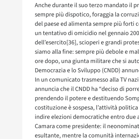
Anche durante il suo terzo mandato il p
sempre più dispotico, foraggia la corru
del paese ed alimenta sempre più forti c
un tentativo di omicidio nel gennaio 2
dell’esercito[36], scioperi e grandi pro
siamo alla fine: sempre più debole e ma
ore dopo, una giunta militare che si aut
Democrazia e lo Sviluppo (CNDD) annunci
In un comunicato trasmesso alla TV naz
annuncia che il CNDD ha “deciso di porre
prendendo il potere e destituendo Sompa
costituzione è sospesa, l’attività politic
indire elezioni democratiche entro due an
Camara come presidente: il neonominato s
esultante, mentre la comunità internaz