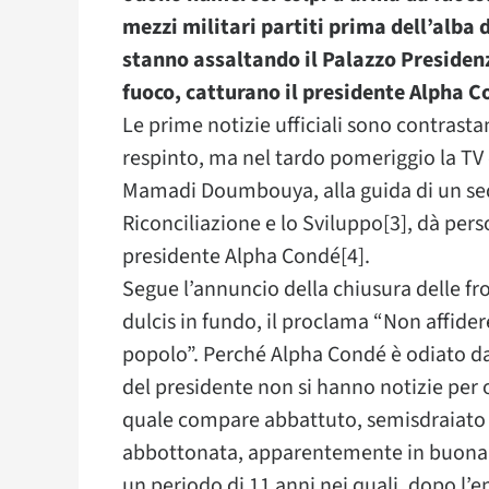
mezzi militari partiti prima dell’alba 
stanno assaltando il Palazzo Presidenz
fuoco, catturano il presidente Alpha C
Le prime notizie ufficiali sono contrastan
respinto, ma nel tardo pomeriggio la TV 
Mamadi Doumbouya, alla guida di un sed
Riconciliazione e lo Sviluppo[3], dà pers
presidente Alpha Condé[4].
Segue l’annuncio della chiusura delle fro
dulcis in fundo, il proclama “Non affide
popolo”. Perché Alpha Condé è odiato dal
del presidente non si hanno notizie per 
quale compare abbattuto, semisdraiato s
abbottonata, apparentemente in buona sa
un periodo di 11 anni nei quali, dopo l’