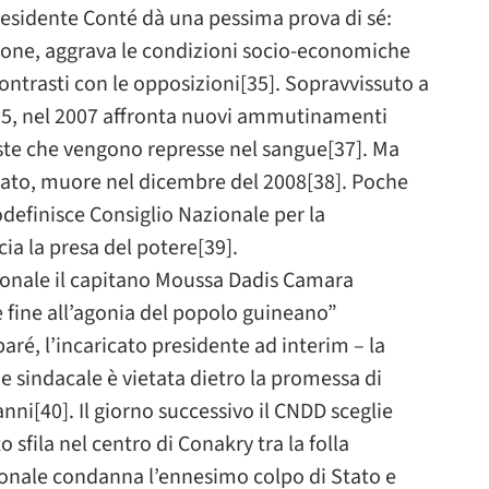
residente Conté dà una pessima prova di sé:
zione, aggrava le condizioni socio-economiche
ontrasti con le opposizioni[35]. Sopravvissuto a
005, nel 2007 affronta nuovi ammutinamenti
teste che vengono represse nel sangue[37]. Ma
lato, muore nel dicembre del 2008[38]. Poche
odefinisce Consiglio Nazionale per la
a la presa del potere[39].
ionale il capitano Moussa Dadis Camara
 fine all’agonia del popolo guineano”
ré, l’incaricato presidente ad interim – la
a e sindacale è vietata dietro la promessa di
ni[40]. Il giorno successivo il CNDD sceglie
fila nel centro di Conakry tra la folla
ionale condanna l’ennesimo colpo di Stato e