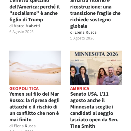
L’effetto specchio
Siria tra ritorno e
dell’America: perché il
ricostruzione: una
“socialismo” è anche
transizione fragile che
figlio di Trump
richiede sostegno
globale
di
Marco Maisetti
6 Agosto 2026
di
Elena Rusca
5 Agosto 2026
GEOPOLITICA
AMERICA
Yemen sul filo del Mar
Senato USA. L’11
Rosso: la ripresa degli
agosto anche il
attacchi e il rischio di
Minnesota sceglie i
un conflitto che non è
candidati al seggio
mai finito
lasciato open da Sen.
Tina Smith
di
Elena Rusca