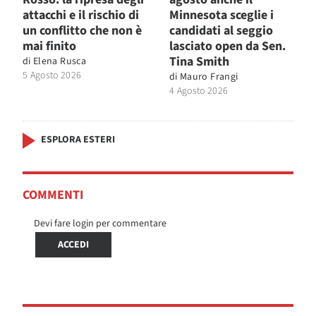
attacchi e il rischio di
Minnesota sceglie i
un conflitto che non è
candidati al seggio
mai finito
lasciato open da Sen.
Tina Smith
di
Elena Rusca
5 Agosto 2026
di
Mauro Frangi
4 Agosto 2026
ESPLORA ESTERI
COMMENTI
Devi fare login per commentare
ACCEDI