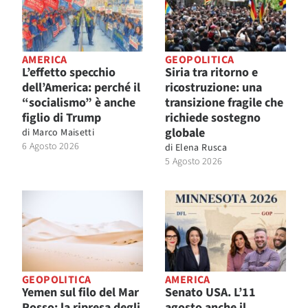
AMERICA
GEOPOLITICA
L’effetto specchio
Siria tra ritorno e
dell’America: perché il
ricostruzione: una
“socialismo” è anche
transizione fragile che
figlio di Trump
richiede sostegno
globale
di
Marco Maisetti
6 Agosto 2026
di
Elena Rusca
5 Agosto 2026
GEOPOLITICA
AMERICA
Yemen sul filo del Mar
Senato USA. L’11
Rosso: la ripresa degli
agosto anche il