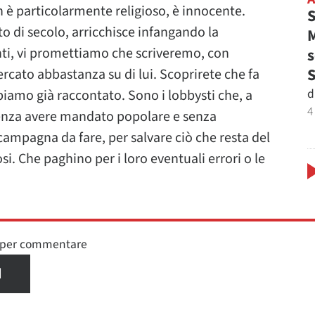
n è particolarmente religioso, è innocente.
S
o di secolo, arricchisce infangando la
M
enti, vi promettiamo che scriveremo, con
s
cato abbastanza su di lui. Scoprirete che fa
d
biamo già raccontato. Sono i lobbysti che, a
4
 senza avere mandato popolare e senza
ampagna da fare, per salvare ciò che resta del
osi. Che paghino per i loro eventuali errori o le
n per commentare
I