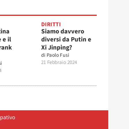
DIRITTI
zina
Siamo davvero
e il
diversi da Putin e
rank
Xi Jinping?
di
Paolo Fusi
21 Febbraio 2024
i
4
ipativo