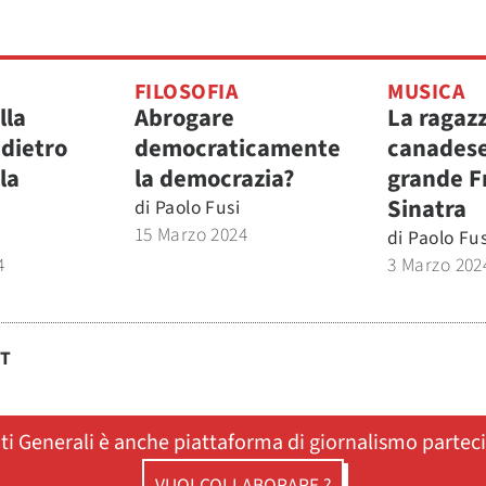
FILOSOFIA
MUSICA
lla
Abrogare
La ragaz
 dietro
democraticamente
canadese 
la
la democrazia?
grande F
Sinatra
di
Paolo Fusi
15 Marzo 2024
di
Paolo Fus
4
3 Marzo 202
ST
ati Generali è anche piattaforma di giornalismo partec
VUOI COLLABORARE ?