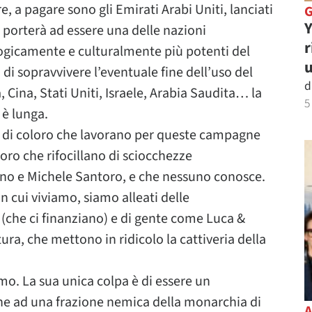
, a pagare sono gli Emirati Arabi Uniti, lanciati
Y
li porterà ad essere una delle nazioni
r
gicamente e culturalmente più potenti del
u
i sopravvivere l’eventuale fine dell’uso del
d
a, Cina, Stati Uniti, Israele, Arabia Saudita… la
5
 è lunga.
 di coloro che lavorano per queste campagne
ro che rifocillano di sciocchezze
no e Michele Santoro, e che nessuno conosce.
n cui viviamo, siamo alleati delle
 (che ci finanziano) e di gente come Luca &
ra, che mettono in ridicolo la cattiveria della
amo. La sua unica colpa è di essere un
e ad una frazione nemica della monarchia di