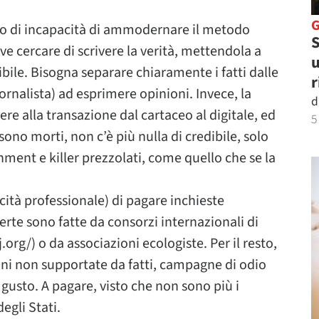
rto di incapacità di ammodernare il metodo
S
ve cercare di scrivere la verità, mettendola a
u
bile. Bisogna separare chiaramente i fatti dalle
r
iornalista) ad esprimere opinioni. Invece, la
d
re alla transazione dal cartaceo al digitale, ed
5
i sono morti, non c’è più nulla di credibile, solo
ment e killer prezzolati, come quello che se la
acità professionale) di pagare inchieste
erte sono fatte da consorzi internazionali di
.org/) o da associazioni ecologiste. Per il resto,
ioni non supportate da fatti, campagne di odio
usto. A pagare, visto che non sono più i
egli Stati.