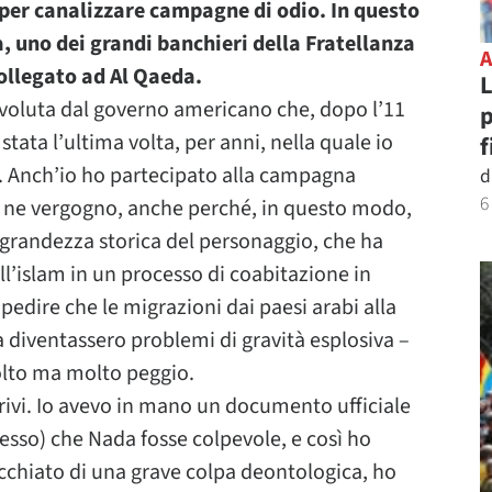
per canalizzare campagne di odio. In questo
a, uno dei grandi banchieri della Fratellanza
ollegato ad Al Qaeda.
L
 voluta dal governo americano che, dopo l’11
p
stata l’ultima volta, per anni, nella quale io
f
e. Anch’io ho partecipato alla campagna
d
6
e ne vergogno, anche perché, in questo modo,
a grandezza storica del personaggio, che ha
’islam in un processo di coabitazione in
dire che le migrazioni dai paesi arabi alla
ia diventassero problemi di gravità esplosiva –
olto ma molto peggio.
crivi. Io avevo in mano un documento ufficiale
cesso) che Nada fosse colpevole, e così ho
cchiato di una grave colpa deontologica, ho