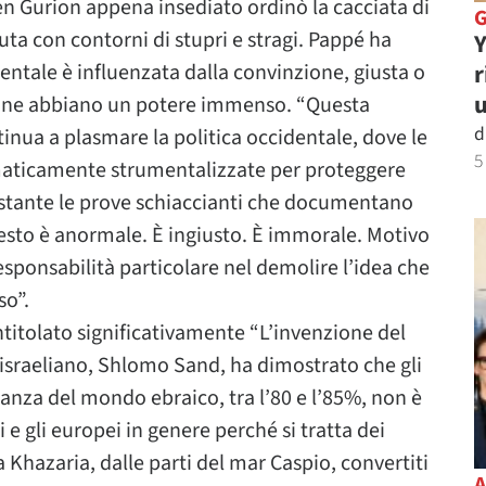
Ben Gurion appena insediato ordinò la cacciata di
uta con contorni di stupri e stragi. Pappé ha
Y
entale è influenzata dalla convinzione, giusta o
r
u
eliane abbiano un potere immenso. “Questa
d
nua a plasmare la politica occidentale, dove le
5
maticamente strumentalizzate per proteggere
nostante le prove schiaccianti che documentano
sto è anormale. È ingiusto. È immorale. Motivo
responsabilità particolare nel demolire l’idea che
so”.
intitolato significativamente “L’invenzione del
israeliano, Shlomo Sand, ha dimostrato che gli
anza del mondo ebraico, tra l’80 e l’85%, non è
e gli europei in genere perché si tratta dei
a Khazaria, dalle parti del mar Caspio, convertiti