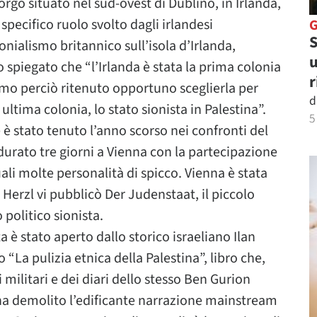
orgo situato nel sud-ovest di Dublino, in Irlanda,
 specifico ruolo svolto dagli irlandesi
S
onialismo britannico sull’isola d’Irlanda,
u
 spiegato che “l’Irlanda è stata la prima colonia
r
mo perciò ritenuto opportuno sceglierla per
d
 ultima colonia, lo stato sionista in Palestina”.
5
 è stato tenuto l’anno scorso nei confronti del
urato tre giorni a Vienna con la partecipazione
 quali molte personalità di spicco. Vienna è stata
Herzl vi pubblicò Der Judenstaat, il piccolo
politico sionista.
 è stato aperto dallo storico israeliano Ilan
 “La pulizia etnica della Palestina”, libro che,
militari e dei diari dello stesso Ben Gurion
 ha demolito l’edificante narrazione mainstream