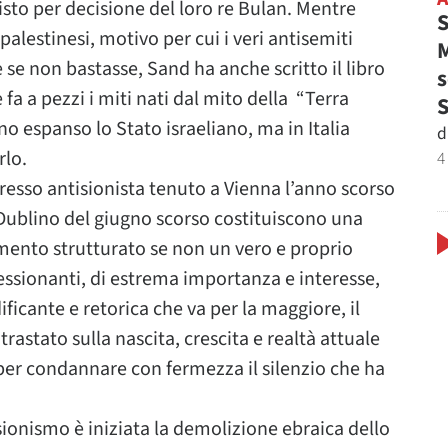
isto per decisione del loro re Bulan. Mentre
S
i palestinesi, motivo per cui i veri antisemiti
M
e se non bastasse, Sand ha anche scritto il libro
s
 fa a pezzi i miti nati dal mito della “Terra
 espanso lo Stato israeliano, ma in Italia
d
rlo.
4
esso antisionista tenuto a Vienna l’anno scorso
Dublino del giugno scorso costituiscono una
nto strutturato se non un vero e proprio
essionanti, di estrema importanza e interesse,
ficante e retorica che va per la maggiore, il
stato sulla nascita, crescita e realtà attuale
 per condannare con fermezza il silenzio che ha
sionismo è iniziata la demolizione ebraica dello