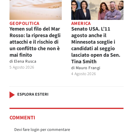
GEOPOLITICA
AMERICA
Yemen sul filo del Mar
Senato USA. L’11
Rosso: la ripresa degli
agosto anche il
attacchi e il rischio di
Minnesota sceglie i
un conflitto che non è
candidati al seggio
mai finito
lasciato open da Sen.
Tina Smith
di
Elena Rusca
5 Agosto 2026
di
Mauro Frangi
4 Agosto 2026
ESPLORA ESTERI
COMMENTI
Devi fare login per commentare