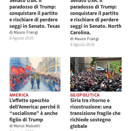
Senato USA. Il
Senato USA. Il
paradosso di Trump:
paradosso di Trump:
conquistare il partito
conquistare il partito
e rischiare di perdere
e rischiare di perdere
seggi in Senato. Texas
seggi in Senato. North
Carolina.
di
Mauro Frangi
8 Agosto 2026
di
Mauro Frangi
8 Agosto 2026
AMERICA
GEOPOLITICA
L’effetto specchio
Siria tra ritorno e
dell’America: perché il
ricostruzione: una
“socialismo” è anche
transizione fragile che
figlio di Trump
richiede sostegno
globale
di
Marco Maisetti