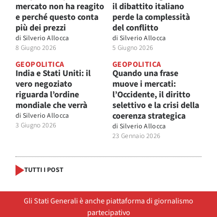
mercato non ha reagito
il dibattito italiano
e perché questo conta
perde la complessità
più dei prezzi
del conflitto
di
Silverio Allocca
di
Silverio Allocca
8 Giugno 2026
5 Giugno 2026
GEOPOLITICA
GEOPOLITICA
India e Stati Uniti: il
Quando una frase
vero negoziato
muove i mercati:
riguarda l’ordine
l’Occidente, il diritto
mondiale che verrà
selettivo e la crisi della
coerenza strategica
di
Silverio Allocca
3 Giugno 2026
di
Silverio Allocca
23 Gennaio 2026
TUTTI I POST
Gli Stati Generali è anche piattaforma di giornalismo
partecipativo